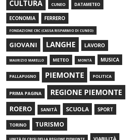
CULTURA
CUNEO
DATAMETEO
FERRERO
ECONOMIA
FONDAZIONE CRC (CASSA RISPARMIO DI CUNEO)
LANGHE
GIOVANI
LAVORO
METEO
MUSICA
MONTÀ
MAURIZIO MARELLO
PIEMONTE
POLITICA
PALLAPUGNO
REGIONE PIEMONTE
PRIMA PAGINA
ROERO
SCUOLA
SPORT
SANITÀ
TURISMO
TORINO
VIABILITÀ
UNITÀ DI CRISI DELLA REGIONE PIEMONTE