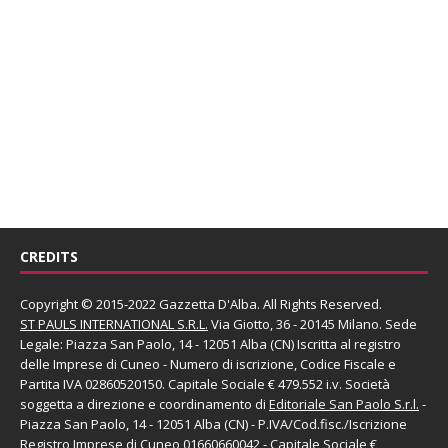
CREDITS
Copyright © 2015-2022 Gazzetta D'Alba. All Rights Reserved.
ST PAULS INTERNATIONAL S.R.L.
Via Giotto, 36 - 20145 Milano. Sede
Legale: Piazza San Paolo, 14 - 12051 Alba (CN) Iscritta al registro
delle Imprese di Cuneo - Numero di iscrizione, Codice Fiscale e
Partita IVA 02860520150. Capitale Sociale € 479.552 i.v. Società
soggetta a direzione e coordinamento di
Editoriale San Paolo
S.r.l.
-
Piazza San Paolo, 14 - 12051 Alba (CN) - P.IVA/Cod.fisc./Iscrizione
Registro Imprese di Cuneo 01660660042 - Capitale Sociale €