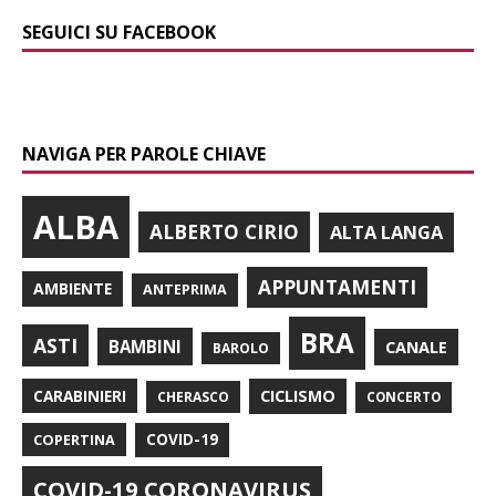
SEGUICI SU FACEBOOK
NAVIGA PER PAROLE CHIAVE
ALBA
ALBERTO CIRIO
ALTA LANGA
APPUNTAMENTI
AMBIENTE
ANTEPRIMA
BRA
ASTI
BAMBINI
CANALE
BAROLO
CARABINIERI
CICLISMO
CHERASCO
CONCERTO
COPERTINA
COVID-19
COVID-19 CORONAVIRUS