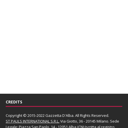
CREDITS
Copyright © 2015-2022 Gazzetta D'Alba. All Rights Reserved.
ST PAULS INTERNATIONAL S.R.L.
Via Giotto, 36 - 20145 Milano. Sede
Legale: Piazza San Paolo, 14 - 12051 Alba (CN) Iscritta al registro