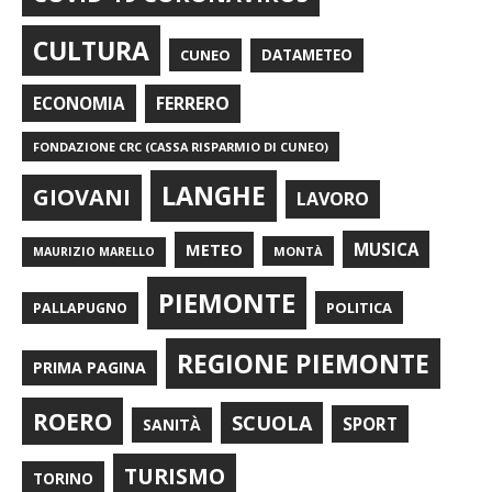
CULTURA
CUNEO
DATAMETEO
FERRERO
ECONOMIA
FONDAZIONE CRC (CASSA RISPARMIO DI CUNEO)
LANGHE
GIOVANI
LAVORO
METEO
MUSICA
MONTÀ
MAURIZIO MARELLO
PIEMONTE
POLITICA
PALLAPUGNO
REGIONE PIEMONTE
PRIMA PAGINA
ROERO
SCUOLA
SPORT
SANITÀ
TURISMO
TORINO