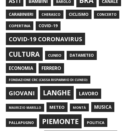
BRA
ASTI
BAMBINI
CANALE
BAROLO
CARABINIERI
CICLISMO
CHERASCO
CONCERTO
COPERTINA
COVID-19
COVID-19 CORONAVIRUS
CULTURA
CUNEO
DATAMETEO
FERRERO
ECONOMIA
FONDAZIONE CRC (CASSA RISPARMIO DI CUNEO)
LANGHE
GIOVANI
LAVORO
METEO
MUSICA
MONTÀ
MAURIZIO MARELLO
PIEMONTE
POLITICA
PALLAPUGNO