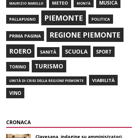
METEO
MUSICA
MONTÀ
MAURIZIO MARELLO
PIEMONTE
POLITICA
PALLAPUGNO
REGIONE PIEMONTE
PRIMA PAGINA
ROERO
SCUOLA
SPORT
SANITÀ
TURISMO
TORINO
VIABILITÀ
UNITÀ DI CRISI DELLA REGIONE PIEMONTE
VINO
CRONACA
Clavesana, indagine su amministratori,