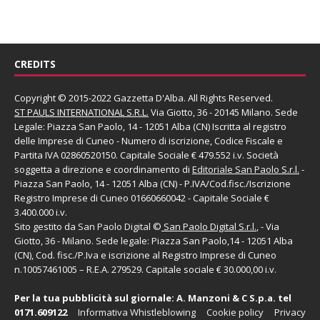
CREDITS
Copyright © 2015-2022 Gazzetta D'Alba. All Rights Reserved.
ST PAULS INTERNATIONAL S.R.L.
Via Giotto, 36 - 20145 Milano. Sede
Legale: Piazza San Paolo, 14 - 12051 Alba (CN) Iscritta al registro
delle Imprese di Cuneo - Numero di iscrizione, Codice Fiscale e
Partita IVA 02860520150. Capitale Sociale € 479.552 i.v. Società
soggetta a direzione e coordinamento di
Editoriale San Paolo
S.r.l.
-
Piazza San Paolo, 14 - 12051 Alba (CN) - P.IVA/Cod.fisc./Iscrizione
Registro Imprese di Cuneo 01660660042 - Capitale Sociale €
3.400.000 i.v.
Sito gestito da
San Paolo Digital
©
San Paolo Digital S.r.l.
, - Via
Giotto, 36 - Milano. Sede legale: Piazza San Paolo,14 - 12051 Alba
(CN), Cod. fisc./P.Iva e iscrizione al Registro Imprese di Cuneo
n.10057461005 – R.E.A. 279529. Capitale sociale € 30.000,00 i.v.
Per la tua pubblicità sul giornale:
A. Manzoni & C S.p.a.
tel
0171.609122
Informativa Whistleblowing
Cookie policy
Privacy