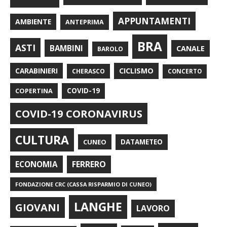
APPUNTAMENTI
AMBIENTE
ANTEPRIMA
BRA
ASTI
BAMBINI
CANALE
BAROLO
CARABINIERI
CICLISMO
CHERASCO
CONCERTO
COPERTINA
COVID-19
COVID-19 CORONAVIRUS
CULTURA
CUNEO
DATAMETEO
FERRERO
ECONOMIA
FONDAZIONE CRC (CASSA RISPARMIO DI CUNEO)
LANGHE
GIOVANI
LAVORO