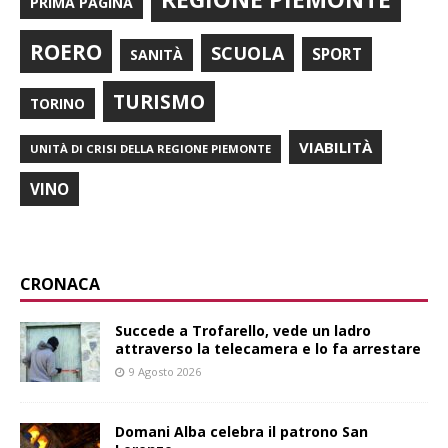
PRIMA PAGINA
ROERO
SCUOLA
SPORT
SANITÀ
TURISMO
TORINO
VIABILITÀ
UNITÀ DI CRISI DELLA REGIONE PIEMONTE
VINO
CRONACA
Succede a Trofarello, vede un ladro
attraverso la telecamera e lo fa arrestare
9 Agosto 2026
Domani Alba celebra il patrono San