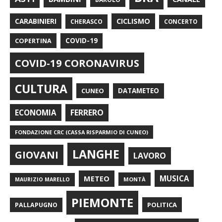
CARABINIERI
CICLISMO
CHERASCO
CONCERTO
COPERTINA
COVID-19
COVID-19 CORONAVIRUS
CULTURA
CUNEO
DATAMETEO
FERRERO
ECONOMIA
FONDAZIONE CRC (CASSA RISPARMIO DI CUNEO)
LANGHE
GIOVANI
LAVORO
METEO
MUSICA
MONTÀ
MAURIZIO MARELLO
PIEMONTE
POLITICA
PALLAPUGNO