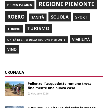
REGIONE PIEMONTE
PRIMA PAGINA
ROERO
SCUOLA
SPORT
SANITÀ
TURISMO
TORINO
VIABILITÀ
UNITÀ DI CRISI DELLA REGIONE PIEMONTE
VINO
CRONACA
Pollenzo, l’acquedotto romano trova
finalmente una nuova casa
6 Agosto 2026
ITINERARI / L’Alta via del sale: la strada