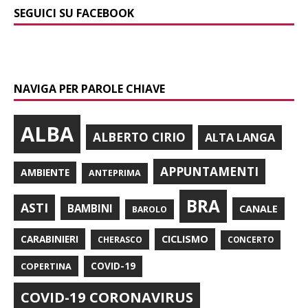
SEGUICI SU FACEBOOK
NAVIGA PER PAROLE CHIAVE
ALBA
ALBERTO CIRIO
ALTA LANGA
APPUNTAMENTI
AMBIENTE
ANTEPRIMA
BRA
ASTI
BAMBINI
CANALE
BAROLO
CARABINIERI
CICLISMO
CHERASCO
CONCERTO
COPERTINA
COVID-19
COVID-19 CORONAVIRUS