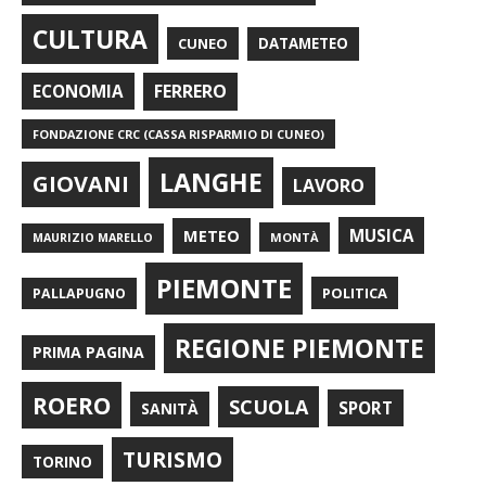
CULTURA
CUNEO
DATAMETEO
FERRERO
ECONOMIA
FONDAZIONE CRC (CASSA RISPARMIO DI CUNEO)
LANGHE
GIOVANI
LAVORO
METEO
MUSICA
MONTÀ
MAURIZIO MARELLO
PIEMONTE
POLITICA
PALLAPUGNO
REGIONE PIEMONTE
PRIMA PAGINA
ROERO
SCUOLA
SPORT
SANITÀ
TURISMO
TORINO