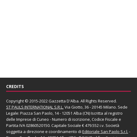
CREDITS
Copyright © 2015-2022 Gazzetta D'Alba. All Rights Reserved.
ST PAULS INTERNATIONAL S.R.L.
Via Giotto, 36 - 20145 Milano. Sede
Legale: Piazza San Paolo, 14 - 12051 Alba (CN) Iscritta al registro
delle Imprese di Cuneo - Numero di iscrizione, Codice Fiscale e
Partita IVA 02860520150. Capitale Sociale € 479.552 i.v. Società
soggetta a direzione e coordinamento di
Editoriale San Paolo
S.r.l.
-