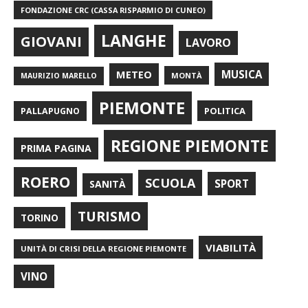
FONDAZIONE CRC (CASSA RISPARMIO DI CUNEO)
LANGHE
GIOVANI
LAVORO
METEO
MUSICA
MONTÀ
MAURIZIO MARELLO
PIEMONTE
POLITICA
PALLAPUGNO
REGIONE PIEMONTE
PRIMA PAGINA
ROERO
SCUOLA
SPORT
SANITÀ
TURISMO
TORINO
VIABILITÀ
UNITÀ DI CRISI DELLA REGIONE PIEMONTE
VINO