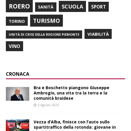
ROERO
SCUOLA
SPORT
SANITÀ
TURISMO
TORINO
VIABILITÀ
UNITÀ DI CRISI DELLA REGIONE PIEMONTE
VINO
CRONACA
Bra e Boschetto piangono Giuseppe
Ambrogio, una vita tra la terra e la
comunità braidese
6 Agosto 2026
Vezza d’Alba, finisce con l’auto sullo
spartitraffico della rotonda: giovane in