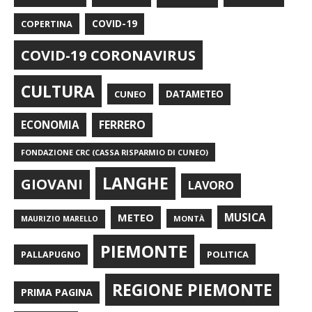
COPERTINA
COVID-19
COVID-19 CORONAVIRUS
CULTURA
CUNEO
DATAMETEO
FERRERO
ECONOMIA
FONDAZIONE CRC (CASSA RISPARMIO DI CUNEO)
LANGHE
GIOVANI
LAVORO
METEO
MUSICA
MONTÀ
MAURIZIO MARELLO
PIEMONTE
POLITICA
PALLAPUGNO
REGIONE PIEMONTE
PRIMA PAGINA