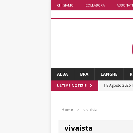
CHI SIAMO
COLLABORA
ABBONATI
ALBA
BRA
LANGHE
R
[ 9 Agosto 2026 
ULTIME NOTIZIE
[ 8 Agosto 2026 
rotonda al Gallo
Home
vivaista
[ 8 Agosto 2026 
vivaista
fiducia dei client