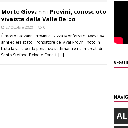
]
Modifiche alla viabilità a Scaparoni per i lavori della nuova
Morto Giovanni Provini, conosciuto
A
vivaista della Valle Belbo
]
ITINERARI / Trenta chilometri su due ruote lungo il Belbo
27 Ottobre 2020
0
È morto Giovanni Provini di Nizza Monferrato. Aveva 84
]
Cuneo, stretta della Polizia: controlli, denunce e lotta al
anni ed era stato il fondatore dei vivai Provini, noto in
tutta la valle per la presenza settimanale nei mercati di
NACA
Santo Stefano Belbo e Canelli.
[…]
]
La festa di San Rocco dimostra che Santo Stefano Belbo è un
SEGUI
ANGHE
]
Succede a Trofarello, vede un ladro attraverso la telecamera e
CRONACA
NAVIG
AL