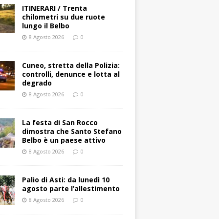
ITINERARI / Trenta
chilometri su due ruote
lungo il Belbo
8 Agosto 2026
0
Cuneo, stretta della Polizia:
controlli, denunce e lotta al
degrado
8 Agosto 2026
0
La festa di San Rocco
dimostra che Santo Stefano
Belbo è un paese attivo
8 Agosto 2026
0
Palio di Asti: da lunedì 10
agosto parte l’allestimento
8 Agosto 2026
0