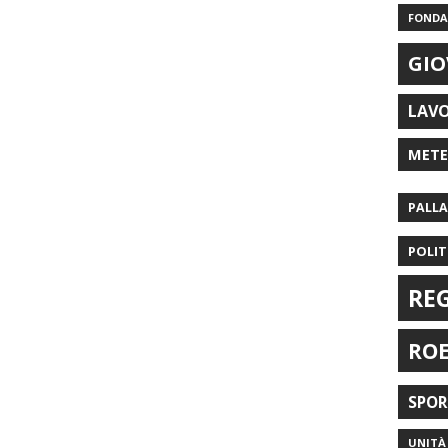
FONDAZ
GIO
LAV
MET
PALL
POLIT
RE
RO
SPO
UNITÀ 