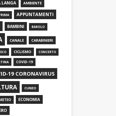
A LANGA
AMBIENTE
APPUNTAMENTI
PRIMA
I
BAMBINI
BAROLO
A
CANALE
CARABINIERI
CICLISMO
ASCO
CONCERTO
RTINA
COVID-19
ID-19 CORONAVIRUS
LTURA
CUNEO
ECONOMIA
METEO
ERO