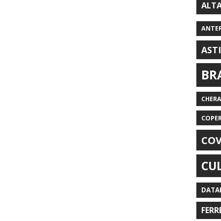
ALT
ANTE
AST
BR
CHER
COPE
COV
CU
DATA
FERR