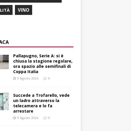
ILITÀ
VINO
ACA
Pallapugno, Serie A: si è
chiusa la stagione regolare,
ora spazio alle semifinali di
Coppa Italia
9 Agosto 2026
0
Succede a Trofarello, vede
un ladro attraverso la
telecamera e lo fa
arrestare
9 Agosto 2026
0