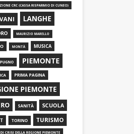
IONE CRC (CASSA RISPARMIO DI CUNEO)
LANGHE
VANI
ORO
MAURIZIO MARELLO
EO
MUSICA
MONTÀ
PIEMONTE
APUGNO
PRIMA PAGINA
ICA
GIONE PIEMONTE
ERO
SCUOLA
SANITÀ
TURISMO
RT
TORINO
DI CRISI DELLA REGIONE PIEMONTE