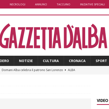
NECROLOGI
ANNUNCI
TACCUINO
INIZIATIVE SPECIALI
OERO
NOTIZIE
CULTURA
CRONACA
SPORT
]
Domani Alba celebra il patrono San Lorenzo
ALBA
]
A Grinzane Cavour sono finiti i lavori in via Garibaldi e alla
ALBA
]
Banca di Asti, utile a 26,7 milioni nel primo semestre: cresce la
VIDEO
i
ALTRE NOTIZIE