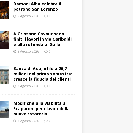
Domani Alba celebra il
patrono San Lorenzo
9 Agosto 2026
0
A Grinzane Cavour sono
finiti i lavori in via Garibaldi
e alla rotonda al Gallo
8 Agosto 2026
0
Banca di Asti, utile a 26,7
milioni nel primo semestre:
cresce la fiducia dei clienti
8 Agosto 2026
0
Modifiche alla viabilità a
Scaparoni per i lavori della
nuova rotatoria
8 Agosto 2026
0