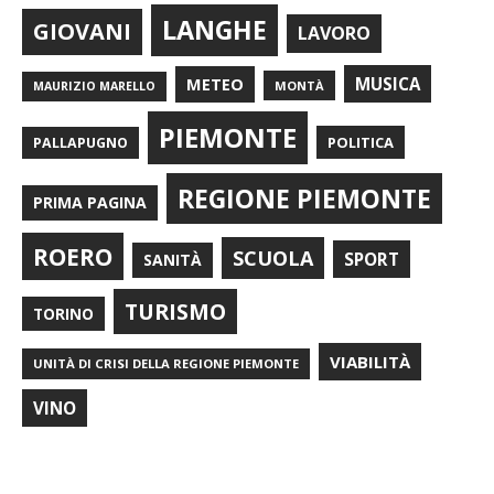
LANGHE
GIOVANI
LAVORO
METEO
MUSICA
MONTÀ
MAURIZIO MARELLO
PIEMONTE
POLITICA
PALLAPUGNO
REGIONE PIEMONTE
PRIMA PAGINA
ROERO
SCUOLA
SPORT
SANITÀ
TURISMO
TORINO
VIABILITÀ
UNITÀ DI CRISI DELLA REGIONE PIEMONTE
VINO