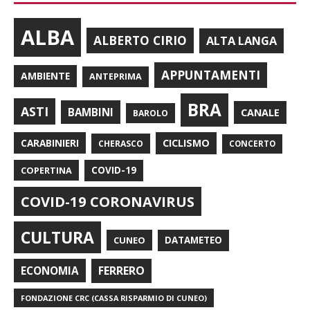
ALBA
ALBERTO CIRIO
ALTA LANGA
APPUNTAMENTI
AMBIENTE
ANTEPRIMA
BRA
ASTI
BAMBINI
CANALE
BAROLO
CARABINIERI
CICLISMO
CHERASCO
CONCERTO
COPERTINA
COVID-19
COVID-19 CORONAVIRUS
CULTURA
CUNEO
DATAMETEO
FERRERO
ECONOMIA
FONDAZIONE CRC (CASSA RISPARMIO DI CUNEO)