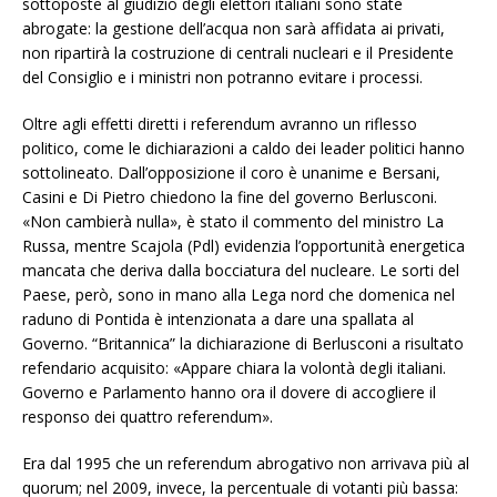
sottoposte al giudizio degli elettori italiani sono state
abrogate: la gestione dell’acqua non sarà affidata ai privati,
non ripartirà la costruzione di centrali nucleari e il Presidente
del Consiglio e i ministri non potranno evitare i processi.
Oltre agli effetti diretti i referendum avranno un riflesso
politico, come le dichiarazioni a caldo dei leader politici hanno
sottolineato. Dall’opposizione il coro è unanime e Bersani,
Casini e Di Pietro chiedono la fine del governo Berlusconi.
«Non cambierà nulla», è stato il commento del ministro La
Russa, mentre Scajola (Pdl) evidenzia l’opportunità energetica
mancata che deriva dalla bocciatura del nucleare. Le sorti del
Paese, però, sono in mano alla Lega nord che domenica nel
raduno di Pontida è intenzionata a dare una spallata al
Governo. “Britannica” la dichiarazione di Berlusconi a risultato
refendario acquisito: «Appare chiara la volontà degli italiani.
Governo e Parlamento hanno ora il dovere di accogliere il
responso dei quattro referendum».
Era dal 1995 che un referendum abrogativo non arrivava più al
quorum; nel 2009, invece, la percentuale di votanti più bassa: