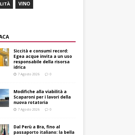
ILITÀ
VINO
ACA
Siccità e consumi record:
Egea acque invita a un uso
responsabile della risorsa
idrica
7 Agosto 2026
0
Modifiche alla viabilità a
Scaparoni per i lavori della
nuova rotatoria
7 Agosto 2026
0
​Dal Perù a Bra, fino al
passaporto italiano: la bella