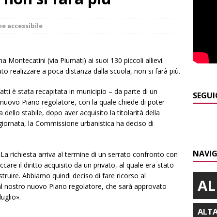
BRA
]
ITINERARI / Per i più piccoli: gnomi, boschi fatati e altalene
ne accessibile
LANGHE
]
Bra e Boschetto piangono Giuseppe Ambrogio, una vita tra la
a Montecatini (via Piumati) ai suoi 130 piccoli allievi.
to realizzare a poca distanza dalla scuola, non si farà più.
ità braidese
BRA
]
Vezza d’Alba, finisce con l’auto sullo spartitraffico della
tti è stata recapitata in municipio – da parte di un
SEGUI
 nuovo Piano regolatore, con la quale chiede di poter
e in ospedale
CRONACA
a dello stabile, dopo aver acquisito la titolarità della
]
La bella stagione riporta l’allarme sulle strade: cresce il
 giornata, la Commissione urbanistica ha deciso di
 NOTIZIE
NAVIG
]
Siccità e consumi record: Egea acque invita a un uso
 «La richiesta arriva al termine di un serrato confronto con
are il diritto acquisito da un privato, al quale era stato
a risorsa idrica
ALBA
ruire. Abbiamo quindi deciso di fare ricorso al
AL
dal nostro nuovo Piano regolatore, che sarà approvato
uglio».
ALT