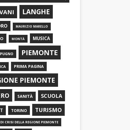
LANGHE
VANI
ORO
MAURIZIO MARELLO
EO
MUSICA
MONTÀ
PIEMONTE
APUGNO
PRIMA PAGINA
ICA
GIONE PIEMONTE
ERO
SCUOLA
SANITÀ
TURISMO
RT
TORINO
DI CRISI DELLA REGIONE PIEMONTE