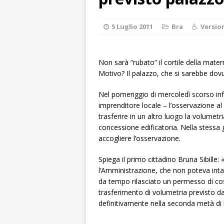
Polizia Locale
[ 7 Agosto 2026 
5 Luglio 2011
Bra
Versio
d’artista giganti
[ 6 Agosto 2026 
Non sarà “rubato” il cortile della matern
Motivo? Il palazzo, che si sarebbe dovu
terra e la comun
[ 6 Agosto 2026 
Nel pomeriggio di mercoledì scorso infa
imprenditore locale – l’osservazione al
rotonda: giovan
trasferire in un altro luogo la volumetri
[ 6 Agosto 2026 
concessione edificatoria. Nella stessa
accogliere l’osservazione.
numero
ALTRE
[ 7 Agosto 2026 
Spiega il primo cittadino Bruna Sibille:
l’Amministrazione, che non poteva intacc
responsabile dell
da tempo rilasciato un permesso di cost
trasferimento di volumetria previsto 
definitivamente nella seconda metà di l