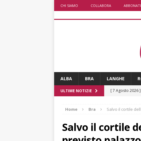
CHI SIAMO
COLLABORA
ABBONATI
ALBA
BRA
LANGHE
R
[ 7 Agosto 2026 
ULTIME NOTIZIE
rotatoria
ALB
Home
Bra
Salvo il cortile de
[ 7 Agosto 2026 ]
Mariano Trisano
Salvo il cortile 
[ 7 Agosto 2026 
previsto palazzo