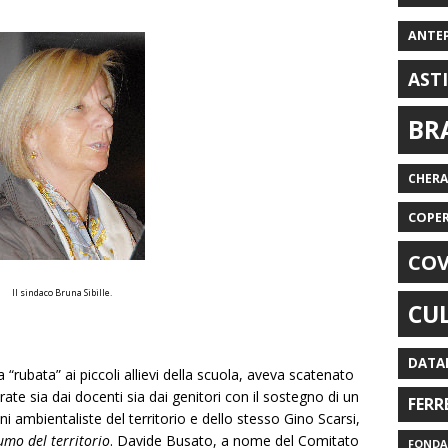
ANTE
AST
BR
CHER
COPE
COV
Il sindaco Bruna Sibille.
CU
DATA
 “rubata” ai piccoli allievi della scuola, aveva scatenato
rate sia dai docenti sia dai genitori con il sostegno di un
FERR
ni ambientaliste del territorio e dello stesso Gino Scarsi,
umo del territorio
. Davide Busato, a nome del Comitato
FONDAZ