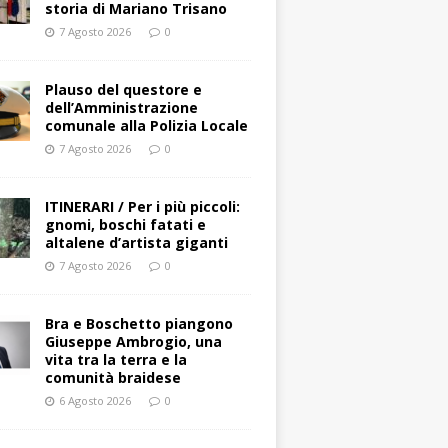
storia di Mariano Trisano
7 Agosto 2026
0
Plauso del questore e
dell’Amministrazione
comunale alla Polizia Locale
7 Agosto 2026
0
ITINERARI / Per i più piccoli:
gnomi, boschi fatati e
altalene d’artista giganti
7 Agosto 2026
0
Bra e Boschetto piangono
Giuseppe Ambrogio, una
vita tra la terra e la
comunità braidese
6 Agosto 2026
0