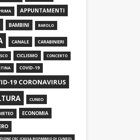
APPUNTAMENTI
PRIMA
I
BAMBINI
BAROLO
A
CANALE
CARABINIERI
CICLISMO
ASCO
CONCERTO
RTINA
COVID-19
ID-19 CORONAVIRUS
LTURA
CUNEO
ECONOMIA
METEO
ERO
IONE CRC (CASSA RISPARMIO DI CUNEO)