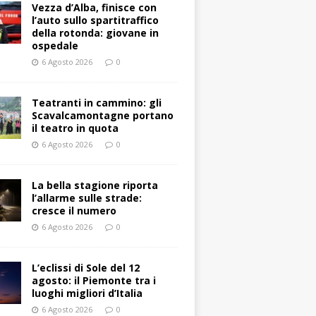
Vezza d’Alba, finisce con
l’auto sullo spartitraffico
della rotonda: giovane in
ospedale
6 Agosto 2026
0
Teatranti in cammino: gli
Scavalcamontagne portano
il teatro in quota
6 Agosto 2026
0
La bella stagione riporta
l’allarme sulle strade:
cresce il numero
6 Agosto 2026
0
L’eclissi di Sole del 12
agosto: il Piemonte tra i
luoghi migliori d’Italia
6 Agosto 2026
0