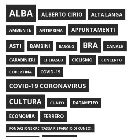
ALBA
ALBERTO CIRIO
ALTA LANGA
APPUNTAMENTI
AMBIENTE
ANTEPRIMA
BRA
ASTI
BAMBINI
CANALE
BAROLO
CARABINIERI
CICLISMO
CHERASCO
CONCERTO
COPERTINA
COVID-19
COVID-19 CORONAVIRUS
CULTURA
CUNEO
DATAMETEO
FERRERO
ECONOMIA
FONDAZIONE CRC (CASSA RISPARMIO DI CUNEO)