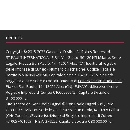
CREDITS
Copyright © 2015-2022 Gazzetta D'Alba. All Rights Reserved.
ST PAULS INTERNATIONAL S.R.L.
Via Giotto, 36 - 20145 Milano. Sede
Legale: Piazza San Paolo, 14 - 12051 Alba (CN) Iscritta al registro
delle Imprese di Cuneo - Numero di iscrizione, Codice Fiscale e
Partita IVA 02860520150. Capitale Sociale € 479.552 i.v. Società
soggetta a direzione e coordinamento di
Editoriale San Paolo
S.r.l.
-
Piazza San Paolo, 14 - 12051 Alba (CN) - P.IVA/Cod.fisc./Iscrizione
Registro Imprese di Cuneo 01660660042 - Capitale Sociale €
3.400.000 i.v.
Sito gestito da
San Paolo Digital
©
San Paolo Digital S.r.l.
, - Via
Giotto, 36 - Milano. Sede legale: Piazza San Paolo,14 - 12051 Alba
(CN), Cod. fisc./P.Iva e iscrizione al Registro Imprese di Cuneo
n.10057461005 – R.E.A. 279529. Capitale sociale € 30.000,00 i.v.