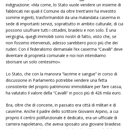
indignazione: «Ma come, lo Stato vuole vendere un insieme di
fabbricati nei quali il Comune da oltre trent’anni ha investito
somme ingenti, trasformandoli da una malandata caserma in
sede di importanti servizi, soprattutto in ambito culturale, di cui
possono usufruire tutti i cittadini, braidesi e non solo. È una
vergogna, quegli immobili sono nostri di fatto, visto che, se
non fossimo intervenuti, adesso sarebbero poco più che dei
ruderi. Con il federalismo demaniale l’ex caserma “Cavalli” deve
diventare di proprietà comunale e noi non intendiamo
sborsare un solo centesimo».
Lo Stato, che con la manovra “lacrime e sangue” in corso di
discussione in Parlamento potrebbe vendere una fetta
consistente del proprio patrimonio immobiliare per fare cassa,
ha valutato il valore della “Cavalli” in poco più di 426 mila euro.
Bra, oltre che di concerie, in passato era città di militari e di
caserme. Anche il padre dello scrittore Giovanni Arpino, a cui
proprio il centro polifunzionale è dedicato, era un ufficiale di
carriera napoletano, che aveva sposato una giovane braidese.