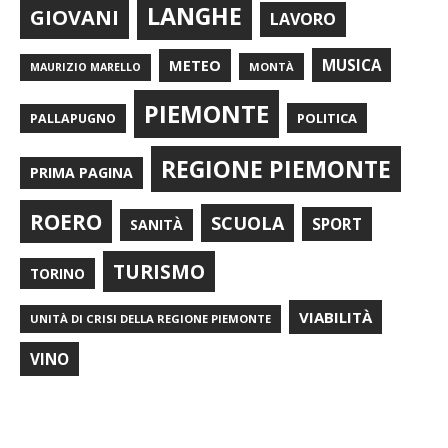
LANGHE
GIOVANI
LAVORO
METEO
MUSICA
MONTÀ
MAURIZIO MARELLO
PIEMONTE
POLITICA
PALLAPUGNO
REGIONE PIEMONTE
PRIMA PAGINA
ROERO
SCUOLA
SPORT
SANITÀ
TURISMO
TORINO
VIABILITÀ
UNITÀ DI CRISI DELLA REGIONE PIEMONTE
VINO