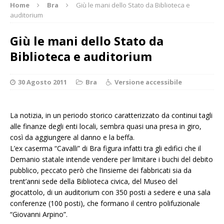
Home
Bra
Giù le mani dello Stato da Biblioteca e
auditorium
Giù le mani dello Stato da
Biblioteca e auditorium
30 Agosto 2011
Bra
Versione accessibile
La notizia, in un periodo storico caratterizzato da continui tagli
alle finanze degli enti locali, sembra quasi una presa in giro,
così da aggiungere al danno e la beffa.
L’ex caserma “Cavalli” di Bra figura infatti tra gli edifici che il
Demanio statale intende vendere per limitare i buchi del debito
pubblico, peccato però che l’insieme dei fabbricati sia da
trent’anni sede della Biblioteca civica, del Museo del
giocattolo, di un auditorium con 350 posti a sedere e una sala
conferenze (100 posti), che formano il centro polifuzionale
“Giovanni Arpino”.