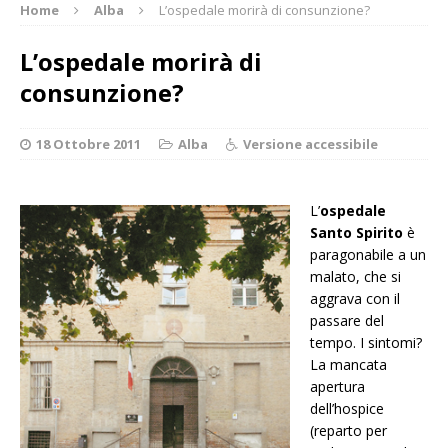
Home
Alba
L’ospedale morirà di consunzione?
L’ospedale morirà di
consunzione?
18 Ottobre 2011
Alba
Versione accessibile
L’
ospedale
Santo Spirito
è
paragonabile a un
malato, che si
aggrava con il
passare del
tempo. I sintomi?
La mancata
apertura
dell’hospice
(reparto per