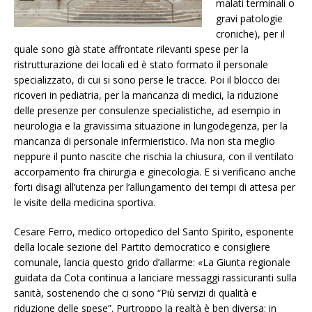
malati terminali o
gravi patologie
croniche), per il
quale sono già state affrontate rilevanti spese per la
ristrutturazione dei locali ed è stato formato il personale
specializzato, di cui si sono perse le tracce. Poi il blocco dei
ricoveri in pediatria, per la mancanza di medici, la riduzione
delle presenze per consulenze specialistiche, ad esempio in
neurologia e la gravissima situazione in lungodegenza, per la
mancanza di personale infermieristico. Ma non sta meglio
neppure il punto nascite che rischia la chiusura, con il ventilato
accorpamento fra chirurgia e ginecologia. E si verificano anche
forti disagi all’utenza per l’allungamento dei tempi di attesa per
le visite della medicina sportiva.
Cesare Ferro, medico ortopedico del Santo Spirito, esponente
della locale sezione del Partito democratico e consigliere
comunale, lancia questo grido d’allarme: «La Giunta regionale
guidata da Cota continua a lanciare messaggi rassicuranti sulla
sanità, sostenendo che ci sono “Più servizi di qualità e
riduzione delle spese”. Purtroppo la realtà è ben diversa: in