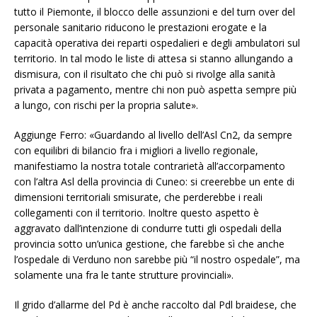
tutto il Piemonte, il blocco delle assunzioni e del turn over del
personale sanitario riducono le prestazioni erogate e la
capacità operativa dei reparti ospedalieri e degli ambulatori sul
territorio. In tal modo le liste di attesa si stanno allungando a
dismisura, con il risultato che chi può si rivolge alla sanità
privata a pagamento, mentre chi non può aspetta sempre più
a lungo, con rischi per la propria salute».
Aggiunge Ferro: «Guardando al livello dell’Asl Cn2, da sempre
con equilibri di bilancio fra i migliori a livello regionale,
manifestiamo la nostra totale contrarietà all’accorpamento
con l’altra Asl della provincia di Cuneo: si creerebbe un ente di
dimensioni territoriali smisurate, che perderebbe i reali
collegamenti con il territorio. Inoltre questo aspetto è
aggravato dall’intenzione di condurre tutti gli ospedali della
provincia sotto un’unica gestione, che farebbe sì che anche
l’ospedale di Verduno non sarebbe più “il nostro ospedale”, ma
solamente una fra le tante strutture provinciali».
Il grido d’allarme del Pd è anche raccolto dal Pdl braidese, che