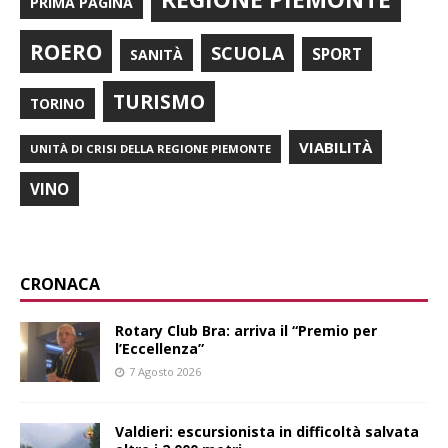
PRIMA PAGINA
ROERO
SCUOLA
SPORT
SANITÀ
TURISMO
TORINO
VIABILITÀ
UNITÀ DI CRISI DELLA REGIONE PIEMONTE
VINO
CRONACA
Rotary Club Bra: arriva il “Premio per
l’Eccellenza”
7 Agosto 2026
Valdieri: escursionista in difficoltà salvata