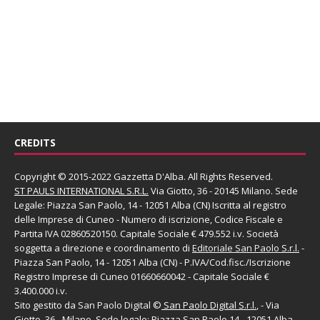
CREDITS
Copyright © 2015-2022 Gazzetta D'Alba. All Rights Reserved.
ST PAULS INTERNATIONAL S.R.L.
Via Giotto, 36 - 20145 Milano. Sede
Legale: Piazza San Paolo, 14 - 12051 Alba (CN) Iscritta al registro
delle Imprese di Cuneo - Numero di iscrizione, Codice Fiscale e
Partita IVA 02860520150. Capitale Sociale € 479.552 i.v. Società
soggetta a direzione e coordinamento di
Editoriale San Paolo
S.r.l.
-
Piazza San Paolo, 14 - 12051 Alba (CN) - P.IVA/Cod.fisc./Iscrizione
Registro Imprese di Cuneo 01660660042 - Capitale Sociale €
3.400.000 i.v.
Sito gestito da
San Paolo Digital
©
San Paolo Digital S.r.l.
, - Via
Giotto, 36 - Milano. Sede legale: Piazza San Paolo,14 - 12051 Alba