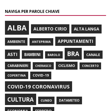
NAVIGA PER PAROLE CHIAVE
ALBA
ALBERTO CIRIO
ALTA LANGA
APPUNTAMENTI
AMBIENTE
ANTEPRIMA
BRA
ASTI
BAMBINI
CANALE
BAROLO
CARABINIERI
CICLISMO
CHERASCO
CONCERTO
COPERTINA
COVID-19
COVID-19 CORONAVIRUS
CULTURA
CUNEO
DATAMETEO