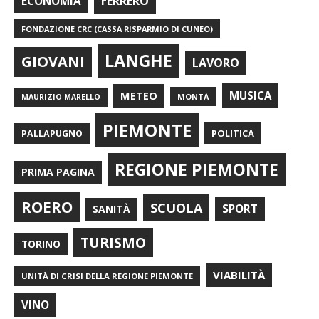
FERRERO
ECONOMIA
FONDAZIONE CRC (CASSA RISPARMIO DI CUNEO)
LANGHE
GIOVANI
LAVORO
METEO
MUSICA
MONTÀ
MAURIZIO MARELLO
PIEMONTE
POLITICA
PALLAPUGNO
REGIONE PIEMONTE
PRIMA PAGINA
ROERO
SCUOLA
SPORT
SANITÀ
TURISMO
TORINO
VIABILITÀ
UNITÀ DI CRISI DELLA REGIONE PIEMONTE
VINO