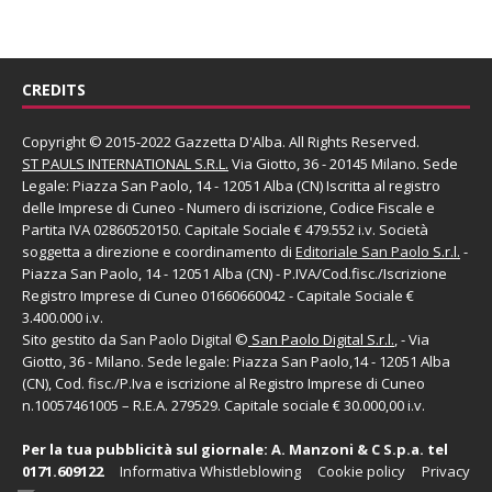
CREDITS
Copyright © 2015-2022 Gazzetta D'Alba. All Rights Reserved.
ST PAULS INTERNATIONAL S.R.L.
Via Giotto, 36 - 20145 Milano. Sede
Legale: Piazza San Paolo, 14 - 12051 Alba (CN) Iscritta al registro
delle Imprese di Cuneo - Numero di iscrizione, Codice Fiscale e
Partita IVA 02860520150. Capitale Sociale € 479.552 i.v. Società
soggetta a direzione e coordinamento di
Editoriale San Paolo
S.r.l.
-
Piazza San Paolo, 14 - 12051 Alba (CN) - P.IVA/Cod.fisc./Iscrizione
Registro Imprese di Cuneo 01660660042 - Capitale Sociale €
3.400.000 i.v.
Sito gestito da
San Paolo Digital
©
San Paolo Digital S.r.l.
, - Via
Giotto, 36 - Milano. Sede legale: Piazza San Paolo,14 - 12051 Alba
(CN), Cod. fisc./P.Iva e iscrizione al Registro Imprese di Cuneo
n.10057461005 – R.E.A. 279529. Capitale sociale € 30.000,00 i.v.
Per la tua pubblicità sul giornale:
A. Manzoni & C S.p.a.
tel
0171.609122
Informativa Whistleblowing
Cookie policy
Privacy