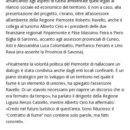
affiancando agli aspetti di tutela ambientale quelli legati al
rilancio sociale ed economico del territorio. E non a caso, alla
presentazione del progetto, c’erano, oltre all’assessore
all’ambiente della Regione Piemonte Roberto Ravello, anche il
collega al turismo Alberto Cirio e i presidenti delle due
finanziarie regionali Finpiemonte e Filse Massimo Feira e Piero
Biglia di Saronno, accanto agli assessori provinciali di Cuneo,
Asti e Alessandria Luca Colombatto, Pierfranco Ferraris e Lino
Rava (era assente la Provincia di Savona).
«Finalmente la volontà politica del Piemonte di riallacciare un
dialogo è stata condivisa anche dagli enti locali confinanti. È un
piano strategico per lo sviluppo di un territorio nel quale il
fiume è un elemento di unione», ha spiegato l’assessore
Ravello. Di un «tavolo necessario per riaprire un discorso che si
era fermato da tempo», ha parlato il dirigente della Regione
Liguria Renzo Castello, mentre Alberto Cirio ha affermato:
«Credo nel futuro turistico di quest’area. Sono fiducioso: il
“Contratto di fiume” non contiene solo parole, ma fatti
concreti».