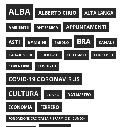
ALBA
ALBERTO CIRIO
ALTA LANGA
APPUNTAMENTI
AMBIENTE
ANTEPRIMA
BRA
ASTI
BAMBINI
CANALE
BAROLO
CARABINIERI
CICLISMO
CHERASCO
CONCERTO
COPERTINA
COVID-19
COVID-19 CORONAVIRUS
CULTURA
CUNEO
DATAMETEO
FERRERO
ECONOMIA
FONDAZIONE CRC (CASSA RISPARMIO DI CUNEO)