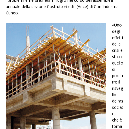
i problemi emersi lunedì 1° luglio nel corso dell’assemblea
annuale della sezione Costruttori edili (Ance) di Confindustria
Cuneo.
«Uno
degli
effetti
della
crisi è
stato
quello
di
produ
rre il
risveg
lio
dell’as
sociat
o,
che è
torna