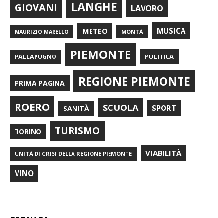
LANGHE
GIOVANI
LAVORO
METEO
MUSICA
MONTÀ
MAURIZIO MARELLO
PIEMONTE
POLITICA
PALLAPUGNO
REGIONE PIEMONTE
PRIMA PAGINA
ROERO
SCUOLA
SPORT
SANITÀ
TURISMO
TORINO
VIABILITÀ
UNITÀ DI CRISI DELLA REGIONE PIEMONTE
VINO