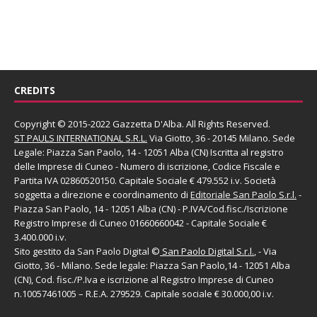
CREDITS
Copyright © 2015-2022 Gazzetta D'Alba. All Rights Reserved.
ST PAULS INTERNATIONAL S.R.L.
Via Giotto, 36 - 20145 Milano. Sede
Legale: Piazza San Paolo, 14 - 12051 Alba (CN) Iscritta al registro
delle Imprese di Cuneo - Numero di iscrizione, Codice Fiscale e
Partita IVA 02860520150. Capitale Sociale € 479.552 i.v. Società
soggetta a direzione e coordinamento di
Editoriale San Paolo
S.r.l.
-
Piazza San Paolo, 14 - 12051 Alba (CN) - P.IVA/Cod.fisc./Iscrizione
Registro Imprese di Cuneo 01660660042 - Capitale Sociale €
3.400.000 i.v.
Sito gestito da
San Paolo Digital
©
San Paolo Digital S.r.l.
, - Via
Giotto, 36 - Milano. Sede legale: Piazza San Paolo,14 - 12051 Alba
(CN), Cod. fisc./P.Iva e iscrizione al Registro Imprese di Cuneo
n.10057461005 – R.E.A. 279529. Capitale sociale € 30.000,00 i.v.