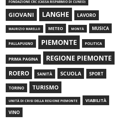
FONDAZIONE CRC (CASSA RISPARMIO DI CUNEO)
LANGHE
GIOVANI
LAVORO
METEO
MUSICA
MONTÀ
MAURIZIO MARELLO
PIEMONTE
POLITICA
PALLAPUGNO
REGIONE PIEMONTE
PRIMA PAGINA
ROERO
SCUOLA
SPORT
SANITÀ
TURISMO
TORINO
VIABILITÀ
UNITÀ DI CRISI DELLA REGIONE PIEMONTE
VINO