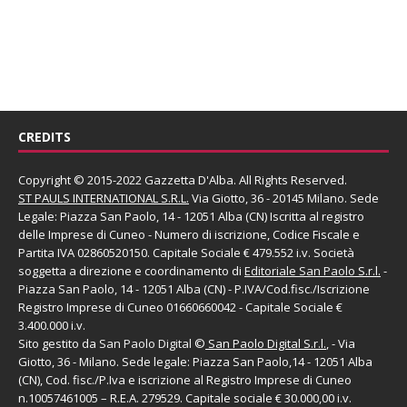
CREDITS
Copyright © 2015-2022 Gazzetta D'Alba. All Rights Reserved.
ST PAULS INTERNATIONAL S.R.L.
Via Giotto, 36 - 20145 Milano. Sede
Legale: Piazza San Paolo, 14 - 12051 Alba (CN) Iscritta al registro
delle Imprese di Cuneo - Numero di iscrizione, Codice Fiscale e
Partita IVA 02860520150. Capitale Sociale € 479.552 i.v. Società
soggetta a direzione e coordinamento di
Editoriale San Paolo
S.r.l.
-
Piazza San Paolo, 14 - 12051 Alba (CN) - P.IVA/Cod.fisc./Iscrizione
Registro Imprese di Cuneo 01660660042 - Capitale Sociale €
3.400.000 i.v.
Sito gestito da
San Paolo Digital
©
San Paolo Digital S.r.l.
, - Via
Giotto, 36 - Milano. Sede legale: Piazza San Paolo,14 - 12051 Alba
(CN), Cod. fisc./P.Iva e iscrizione al Registro Imprese di Cuneo
n.10057461005 – R.E.A. 279529. Capitale sociale € 30.000,00 i.v.