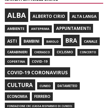
ALBA
ALBERTO CIRIO
ALTA LANGA
APPUNTAMENTI
AMBIENTE
ANTEPRIMA
BRA
ASTI
BAMBINI
CANALE
BAROLO
CARABINIERI
CICLISMO
CHERASCO
CONCERTO
COPERTINA
COVID-19
COVID-19 CORONAVIRUS
CULTURA
CUNEO
DATAMETEO
FERRERO
ECONOMIA
FONDAZIONE CRC (CASSA RISPARMIO DI CUNEO)