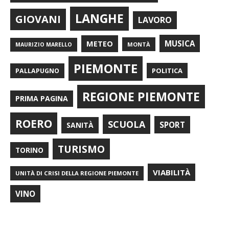
LANGHE
GIOVANI
LAVORO
METEO
MUSICA
MONTÀ
MAURIZIO MARELLO
PIEMONTE
POLITICA
PALLAPUGNO
REGIONE PIEMONTE
PRIMA PAGINA
ROERO
SCUOLA
SPORT
SANITÀ
TURISMO
TORINO
VIABILITÀ
UNITÀ DI CRISI DELLA REGIONE PIEMONTE
VINO