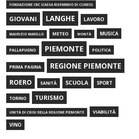
FONDAZIONE CRC (CASSA RISPARMIO DI CUNEO)
LANGHE
GIOVANI
LAVORO
METEO
MUSICA
MONTÀ
MAURIZIO MARELLO
PIEMONTE
POLITICA
PALLAPUGNO
REGIONE PIEMONTE
PRIMA PAGINA
ROERO
SCUOLA
SPORT
SANITÀ
TURISMO
TORINO
VIABILITÀ
UNITÀ DI CRISI DELLA REGIONE PIEMONTE
VINO