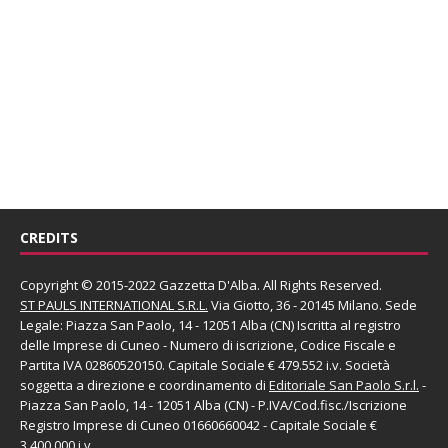
CREDITS
Copyright © 2015-2022 Gazzetta D'Alba. All Rights Reserved.
ST PAULS INTERNATIONAL S.R.L.
Via Giotto, 36 - 20145 Milano. Sede
Legale: Piazza San Paolo, 14 - 12051 Alba (CN) Iscritta al registro
delle Imprese di Cuneo - Numero di iscrizione, Codice Fiscale e
Partita IVA 02860520150. Capitale Sociale € 479.552 i.v. Società
soggetta a direzione e coordinamento di
Editoriale San Paolo
S.r.l.
-
Piazza San Paolo, 14 - 12051 Alba (CN) - P.IVA/Cod.fisc./Iscrizione
Registro Imprese di Cuneo 01660660042 - Capitale Sociale €
3.400.000 i.v.