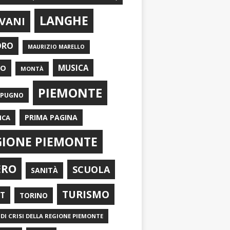
LANGHE
VANI
ORO
MAURIZIO MARELLO
EO
MUSICA
MONTÀ
PIEMONTE
APUGNO
PRIMA PAGINA
ICA
GIONE PIEMONTE
ERO
SCUOLA
SANITÀ
TURISMO
RT
TORINO
DI CRISI DELLA REGIONE PIEMONTE