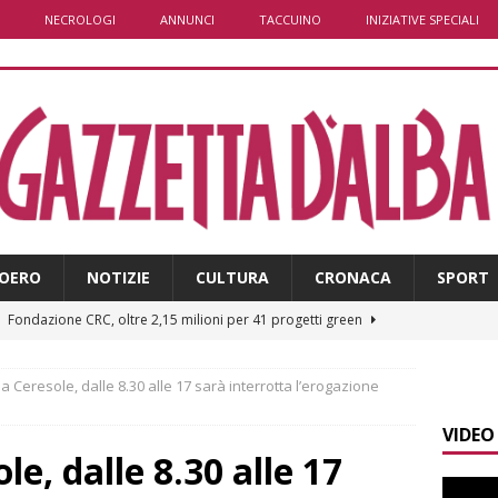
NECROLOGI
ANNUNCI
TACCUINO
INIZIATIVE SPECIALI
OERO
NOTIZIE
CULTURA
CRONACA
SPORT
]
Fondazione CRC, oltre 2,15 milioni per 41 progetti green
 a Ceresole, dalle 8.30 alle 17 sarà interrotta l’erogazione
]
Siccità in Piemonte, parte la richiesta di calamità naturale
VIDEO
le, dalle 8.30 alle 17
]
Bollettino meteo: un po’ di temporali nel fine settimana, ma il