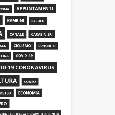
APPUNTAMENTI
PRIMA
I
BAMBINI
BAROLO
A
CANALE
CARABINIERI
CICLISMO
ASCO
CONCERTO
RTINA
COVID-19
ID-19 CORONAVIRUS
LTURA
CUNEO
ECONOMIA
METEO
ERO
IONE CRC (CASSA RISPARMIO DI CUNEO)