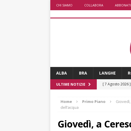
CHI SIAMO
COLLABORA
ABBONATI
ALBA
BRA
LANGHE
R
[ 7 Agosto 2026 
ULTIME NOTIZIE
ALTRE NOTIZIE
Home
Primo Piano
Giovedì,
[ 7 Agosto 2026 
dell’acqua
CRONACA
Giovedì, a Cereso
[ 7 Agosto 2026 