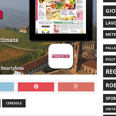
GIO
LAV
MET
PALL
POLIT
RE
RO
SPO
CERESOLE
UNITÀ 