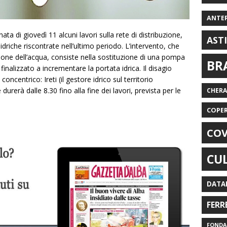
ANTE
ata di giovedì 11 alcuni lavori sulla rete di distribuzione,
AST
idriche riscontrate nell’ultimo periodo. L’intervento, che
ione dell’acqua, consiste nella sostituzione di una pompa
BR
finalizzato a incrementare la portata idrica. Il disagio
ncentrico: Ireti (il gestore idrico sul territorio
durerà dalle 8.30 fino alla fine dei lavori, prevista per le
CHER
COPE
COV
CU
DATA
FERR
FONDAZ