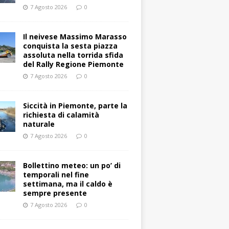
7 Agosto 2026
0
Il neivese Massimo Marasso
conquista la sesta piazza
assoluta nella torrida sfida
del Rally Regione Piemonte
7 Agosto 2026
0
Siccità in Piemonte, parte la
richiesta di calamità
naturale
7 Agosto 2026
0
Bollettino meteo: un po’ di
temporali nel fine
settimana, ma il caldo è
sempre presente
7 Agosto 2026
0