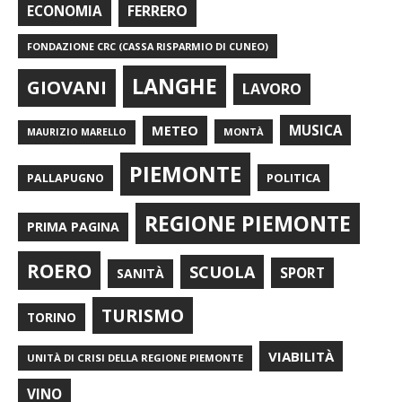
FERRERO
ECONOMIA
FONDAZIONE CRC (CASSA RISPARMIO DI CUNEO)
LANGHE
GIOVANI
LAVORO
METEO
MUSICA
MONTÀ
MAURIZIO MARELLO
PIEMONTE
POLITICA
PALLAPUGNO
REGIONE PIEMONTE
PRIMA PAGINA
ROERO
SCUOLA
SPORT
SANITÀ
TURISMO
TORINO
VIABILITÀ
UNITÀ DI CRISI DELLA REGIONE PIEMONTE
VINO