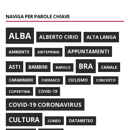
NAVIGA PER PAROLE CHIAVE
ALBA
ALBERTO CIRIO
ALTA LANGA
APPUNTAMENTI
AMBIENTE
ANTEPRIMA
BRA
ASTI
BAMBINI
CANALE
BAROLO
CARABINIERI
CICLISMO
CHERASCO
CONCERTO
COPERTINA
COVID-19
COVID-19 CORONAVIRUS
CULTURA
CUNEO
DATAMETEO