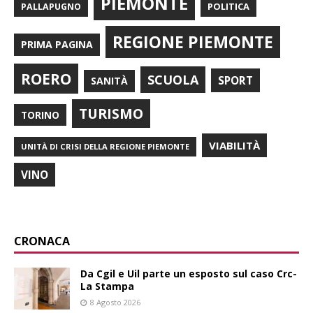
PIEMONTE
POLITICA
PALLAPUGNO
REGIONE PIEMONTE
PRIMA PAGINA
ROERO
SCUOLA
SPORT
SANITÀ
TURISMO
TORINO
VIABILITÀ
UNITÀ DI CRISI DELLA REGIONE PIEMONTE
VINO
CRONACA
Da Cgil e Uil parte un esposto sul caso Crc-
La Stampa
8 Agosto 2026