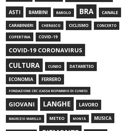
BRA
ASTI
BAMBINI
CANALE
BAROLO
CARABINIERI
CICLISMO
CHERASCO
CONCERTO
COPERTINA
COVID-19
COVID-19 CORONAVIRUS
CULTURA
CUNEO
DATAMETEO
FERRERO
ECONOMIA
FONDAZIONE CRC (CASSA RISPARMIO DI CUNEO)
LANGHE
GIOVANI
LAVORO
METEO
MUSICA
MONTÀ
MAURIZIO MARELLO