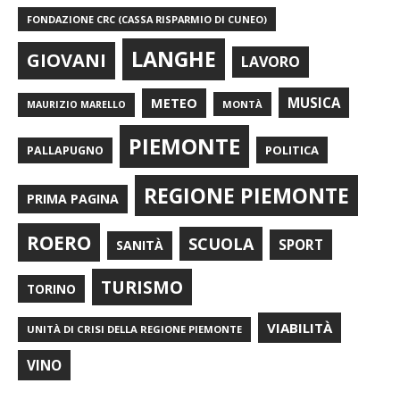
FONDAZIONE CRC (CASSA RISPARMIO DI CUNEO)
LANGHE
GIOVANI
LAVORO
METEO
MUSICA
MONTÀ
MAURIZIO MARELLO
PIEMONTE
POLITICA
PALLAPUGNO
REGIONE PIEMONTE
PRIMA PAGINA
ROERO
SCUOLA
SPORT
SANITÀ
TURISMO
TORINO
VIABILITÀ
UNITÀ DI CRISI DELLA REGIONE PIEMONTE
VINO