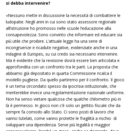
si debba intervenire?
«Nessuno mette in discussione la necessità di combattere le
ludopatie. Negli anni in cui sono stato assessore regionale
all’istruzione ho promosso nelle scuole l’educazione alla
consapevolezza. Sono convinto che informare ed educare sia
più utile che proibire. L’attuale legge ha una serie di
incongruenze e ricadute negative, evidenziate anche in una
indagine di Eurispes, su cui credo sia necessario intervenire.
Ma è evidente che la revisione dovrà essere ben articolata e
approfondita con un confronto tra le parti. La proposta che
abbiamo già depositato in quarta Commissione ricalca il
modello pugliese. Da quello partiremo per il confronto. Il gioco
è un tema circondato spesso da ipocrisia istituzionale, che
meriterebbe invece una regolamentazione nazionale uniforme.
Non ha senso vietare qualcosa che qualche chilometro più in
là è permesso. In gioco non c’è solo un gettito fiscale che da
sempre fa comodo allo Stato. Ci sono posti di lavoro che
vanno tutelati, come vanno protette le fragilità a rischio di
sviluppare una dipendenza. Serve più legalità e maggior