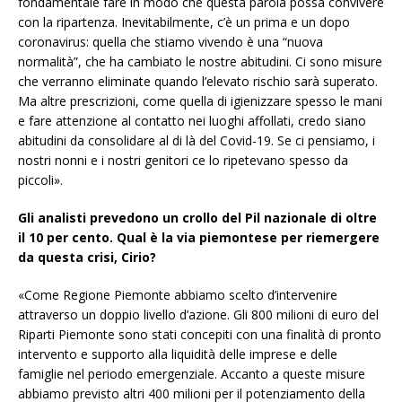
fondamentale fare in modo che questa parola possa convivere
con la ripartenza. Inevitabilmente, c’è un prima e un dopo
coronavirus: quella che stiamo vivendo è una “nuova
normalità”, che ha cambiato le nostre abitudini. Ci sono misure
che verranno eliminate quando l’elevato rischio sarà superato.
Ma altre prescrizioni, come quella di igienizzare spesso le mani
e fare attenzione al contatto nei luoghi affollati, credo siano
abitudini da consolidare al di là del Covid-19. Se ci pensiamo, i
nostri nonni e i nostri genitori ce lo ripetevano spesso da
piccoli».
Gli analisti prevedono un crollo del Pil nazionale di oltre
il 10 per cento. Qual è la via piemontese per riemergere
da questa crisi, Cirio?
«Come Regione Piemonte abbiamo scelto d’intervenire
attraverso un doppio livello d’azione. Gli 800 milioni di euro del
Riparti Piemonte sono stati concepiti con una finalità di pronto
intervento e supporto alla liquidità delle imprese e delle
famiglie nel periodo emergenziale. Accanto a queste misure
abbiamo previsto altri 400 milioni per il potenziamento della