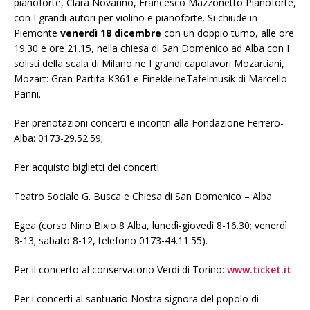
pianoforte, Clara Novarino, Francesco Mazzonetto Pianoforte,
con I grandi autori per violino e pianoforte. Si chiude in
Piemonte
venerdì 18 dicembre
con un doppio turno, alle ore
19.30 e ore 21.15, nella chiesa di San Domenico ad Alba con I
solisti della scala di Milano ne I grandi capolavori Mozartiani,
Mozart: Gran Partita K361 e EinekleineTafelmusik di Marcello
Panni.
Per prenotazioni concerti e incontri alla Fondazione Ferrero-
Alba: 0173-29.52.59;
Per acquisto biglietti dei concerti
Teatro Sociale G. Busca e Chiesa di San Domenico – Alba
Egea (corso Nino Bixio 8 Alba, lunedì-giovedì 8-16.30; venerdì
8-13; sabato 8-12, telefono 0173-44.11.55).
Per il concerto al conservatorio Verdi di Torino:
www.ticket.it
Per i concerti al santuario Nostra signora del popolo di