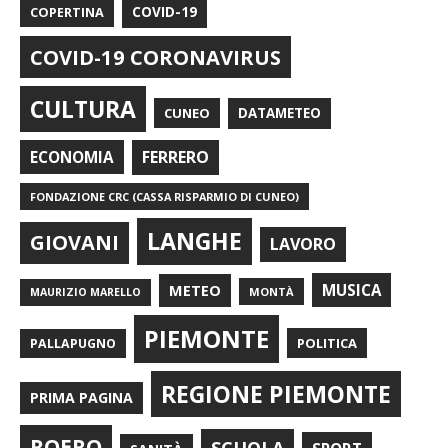
COPERTINA
COVID-19
COVID-19 CORONAVIRUS
CULTURA
CUNEO
DATAMETEO
FERRERO
ECONOMIA
FONDAZIONE CRC (CASSA RISPARMIO DI CUNEO)
LANGHE
GIOVANI
LAVORO
METEO
MUSICA
MONTÀ
MAURIZIO MARELLO
PIEMONTE
POLITICA
PALLAPUGNO
REGIONE PIEMONTE
PRIMA PAGINA
ROERO