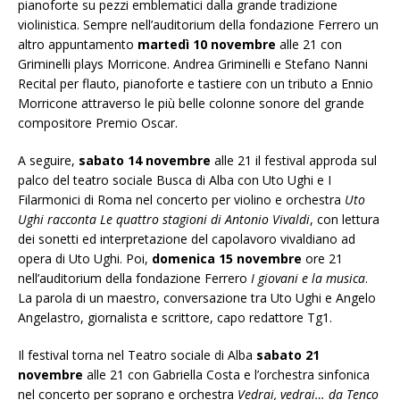
pianoforte su pezzi emblematici dalla grande tradizione
violinistica. Sempre nell’auditorium della fondazione Ferrero un
altro appuntamento
martedì 10 novembre
alle 21 con
Griminelli plays Morricone. Andrea Griminelli e Stefano Nanni
Recital per flauto, pianoforte e tastiere con un tributo a Ennio
Morricone attraverso le più belle colonne sonore del grande
compositore Premio Oscar.
A seguire,
sabato 14 novembre
alle 21 il festival approda sul
palco del teatro sociale Busca di Alba con Uto Ughi e I
Filarmonici di Roma nel concerto per violino e orchestra
Uto
Ughi racconta Le quattro stagioni di Antonio Vivaldi
, con lettura
dei sonetti ed interpretazione del capolavoro vivaldiano ad
opera di Uto Ughi. Poi,
domenica 15 novembre
ore 21
nell’auditorium della fondazione Ferrero
I giovani e la musica
.
La parola di un maestro, conversazione tra Uto Ughi e Angelo
Angelastro, giornalista e scrittore, capo redattore Tg1.
Il festival torna nel Teatro sociale di Alba
sabato 21
novembre
alle 21 con Gabriella Costa e l’orchestra sinfonica
nel concerto per soprano e orchestra
Vedrai, vedrai… da Tenco