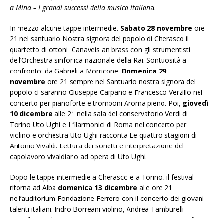
a Mina – I grandi successi della musica italian
a.
In mezzo alcune tappe intermedie.
Sabato 28 novembre
ore
21 nel santuario Nostra signora del popolo di Cherasco il
quartetto di ottoni Canaveis an brass con gli strumentisti
dell’Orchestra sinfonica nazionale della Rai. Sontuosità a
confronto: da Gabrieli a Morricone.
Domenica 29
novembre
ore 21 sempre nel Santuario nostra signora del
popolo ci saranno Giuseppe Carpano e Francesco Verzillo nel
concerto per pianoforte e tromboni Aroma pieno. Poi,
giovedì
10 dicembre
alle 21 nella sala del conservatorio Verdi di
Torino Uto Ughi e I filarmonici di Roma nel concerto per
violino e orchestra Uto Ughi racconta Le quattro stagioni di
Antonio Vivaldi. Lettura dei sonetti e interpretazione del
capolavoro vivaldiano ad opera di Uto Ughi.
Dopo le tappe intermedie a Cherasco e a Torino, il festival
ritorna ad Alba
domenica 13 dicembre
alle ore 21
nell’auditorium Fondazione Ferrero con il concerto dei giovani
talenti italiani. Indro Borreani violino, Andrea Tamburelli