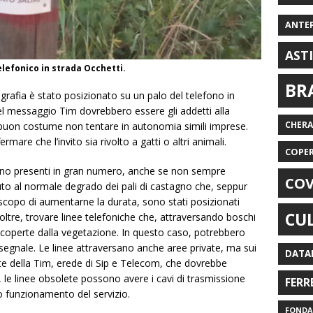
ANTE
AST
elefonico in strada Occhetti.
BR
otografia è stato posizionato su un palo del telefono in
del messaggio Tim dovrebbero essere gli addetti alla
CHER
 è buon costume non tentare in autonomia simili imprese.
are che l’invito sia rivolto a gatti o altri animali.
COPE
 sono presenti in gran numero, anche se non sempre
COV
o al normale degrado dei pali di castagno che, seppur
scopo di aumentarne la durata, sono stati posizionati
CU
oltre, trovare linee telefoniche che, attraversando boschi
 coperte dalla vegetazione. In questo caso, potrebbero
l segnale. Le linee attraversano anche aree private, ma sui
DATA
rte della Tim, erede di Sip e Telecom, che dovrebbe
re, le linee obsolete possono avere i cavi di trasmissione
FERR
vo funzionamento del servizio.
FONDAZ