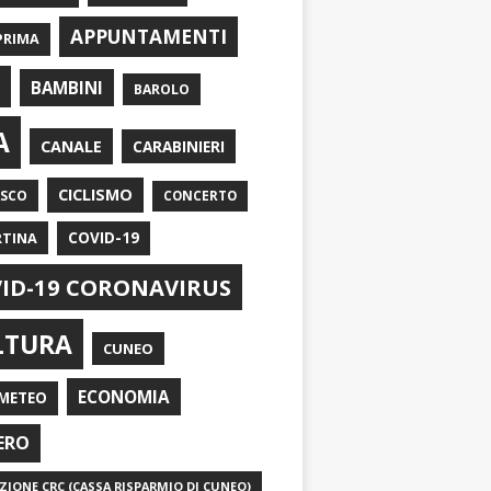
APPUNTAMENTI
PRIMA
I
BAMBINI
BAROLO
A
CANALE
CARABINIERI
CICLISMO
ASCO
CONCERTO
RTINA
COVID-19
ID-19 CORONAVIRUS
LTURA
CUNEO
ECONOMIA
METEO
ERO
IONE CRC (CASSA RISPARMIO DI CUNEO)