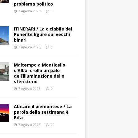
problema politico
7 Agosto 2026
0
ITINERARI / La ciclabile del
Ponente ligure sui vecchi
binari
7 Agosto 2026
0
Maltempo a Monticello
d’Alba: crolla un palo
dell’illuminazione dello
sferisterio
7 Agosto 2026
0
Abitare il piemontese / La
parola della settimana è
Bifa
7 Agosto 2026
0