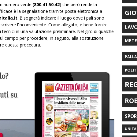
un numero verde (
800.41.50.42
) che però rende la
ficace è la segnalazione tramite posta elettronica a
GIO
talia.it
. Bisognerà indicare il luogo dove i pali sono
descrivere l’inconveniente. Come allegato, è bene fornire
LAV
 tecnici in una valutazione preliminare. Nel giro di qualche
sul campo per procedere, in seguito, alla sostituzione.
MET
ire questa procedura.
PALL
POLIT
RE
RO
SPO
UNITÀ 