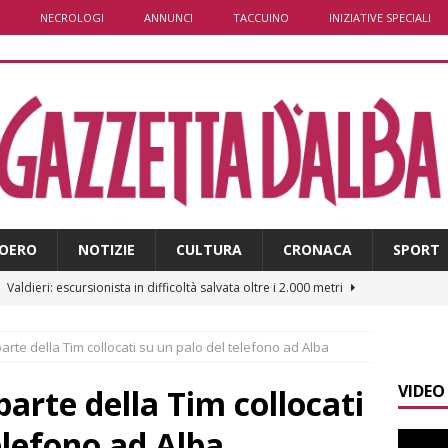
NECROLOGI
ANNUNCI
TACCUINO
INIZIATIVE SPECIALI
OERO
NOTIZIE
CULTURA
CRONACA
SPORT
]
Valdieri: escursionista in difficoltà salvata oltre i 2.000 metri
parte della Tim collocati su un palo del telefono ad Alba
]
Caso Galeasso in Comune ad Alba, per la Lega le dimissioni
VIDEO
l problema politico
ALBA
parte della Tim collocati
]
ITINERARI / La ciclabile del Ponente ligure sui vecchi binari
elefono ad Alba