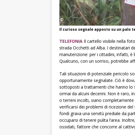
Il curioso segnale apposto su un palo t
TELEFONIA
Il cartello visibile nella f
strada Occhetti ad Alba. I destinatari 
manutenzione: per i cittadini, infatti,
Qualcuno, con un sorriso, potrebbe afferm
Tali situazioni di potenziale pericolo
opportunamente segnalate. Ciò è dovut
sottoposti a trattamenti che hanno lo 
ormai da alcuni decenni. Non è raro, in
o terreni incolti, siano completamente
verificarsi dei problemi di ricezione de
fondi grava una servitù prediale da pa
occuparsi di tenere pulita l’area. Inolt
ossidati, fattore che concorre al catti