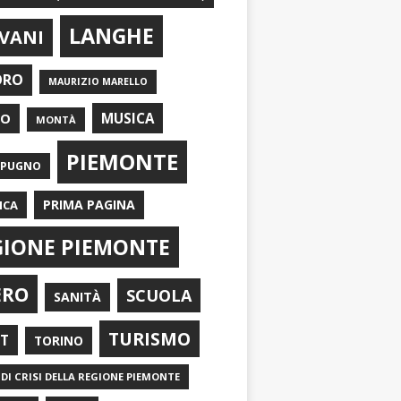
LANGHE
VANI
ORO
MAURIZIO MARELLO
EO
MUSICA
MONTÀ
PIEMONTE
APUGNO
PRIMA PAGINA
ICA
GIONE PIEMONTE
ERO
SCUOLA
SANITÀ
TURISMO
RT
TORINO
DI CRISI DELLA REGIONE PIEMONTE