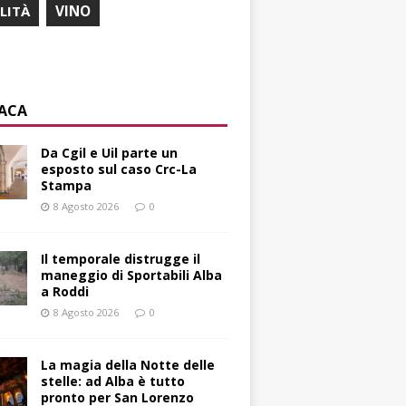
ILITÀ
VINO
ACA
Da Cgil e Uil parte un
esposto sul caso Crc-La
Stampa
8 Agosto 2026
0
Il temporale distrugge il
maneggio di Sportabili Alba
a Roddi
8 Agosto 2026
0
La magia della Notte delle
stelle: ad Alba è tutto
pronto per San Lorenzo