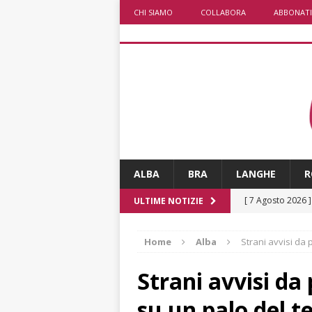
CHI SIAMO
COLLABORA
ABBONATI
ALBA
BRA
LANGHE
R
[ 7 Agosto 2026 
ULTIME NOTIZIE
CRONACA
Home
Alba
Strani avvisi da 
[ 7 Agosto 2026 
non cancellano i
Strani avvisi da 
[ 7 Agosto 2026 
su un palo del t