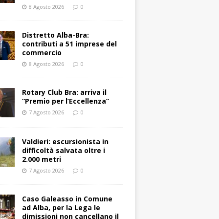
8 Agosto 2026
0
Distretto Alba-Bra:
contributi a 51 imprese del
commercio
8 Agosto 2026
0
Rotary Club Bra: arriva il
“Premio per l’Eccellenza”
7 Agosto 2026
0
Valdieri: escursionista in
difficoltà salvata oltre i
2.000 metri
7 Agosto 2026
0
Caso Galeasso in Comune
ad Alba, per la Lega le
dimissioni non cancellano il