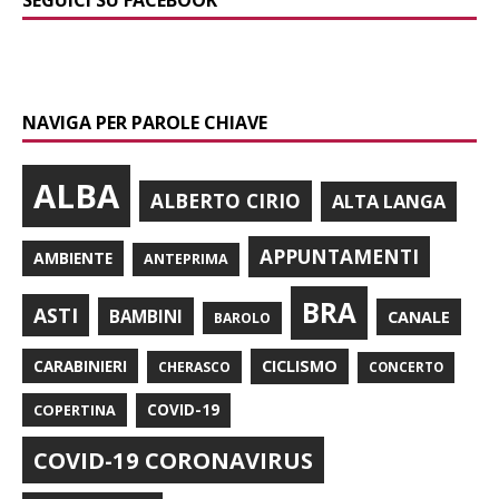
SEGUICI SU FACEBOOK
NAVIGA PER PAROLE CHIAVE
ALBA
ALBERTO CIRIO
ALTA LANGA
APPUNTAMENTI
AMBIENTE
ANTEPRIMA
BRA
ASTI
BAMBINI
CANALE
BAROLO
CARABINIERI
CICLISMO
CHERASCO
CONCERTO
COPERTINA
COVID-19
COVID-19 CORONAVIRUS