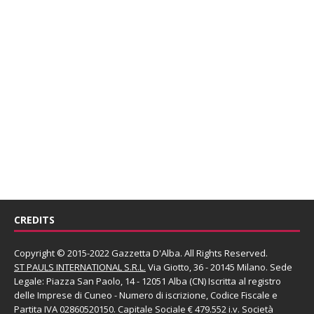
CREDITS
Copyright © 2015-2022 Gazzetta D'Alba. All Rights Reserved.
ST PAULS INTERNATIONAL S.R.L.
Via Giotto, 36 - 20145 Milano. Sede
Legale: Piazza San Paolo, 14 - 12051 Alba (CN) Iscritta al registro
delle Imprese di Cuneo - Numero di iscrizione, Codice Fiscale e
Partita IVA 02860520150. Capitale Sociale € 479.552 i.v. Società