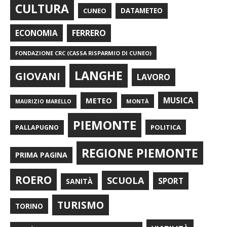
CULTURA
CUNEO
DATAMETEO
FERRERO
ECONOMIA
FONDAZIONE CRC (CASSA RISPARMIO DI CUNEO)
LANGHE
GIOVANI
LAVORO
METEO
MUSICA
MONTÀ
MAURIZIO MARELLO
PIEMONTE
POLITICA
PALLAPUGNO
REGIONE PIEMONTE
PRIMA PAGINA
ROERO
SCUOLA
SPORT
SANITÀ
TURISMO
TORINO