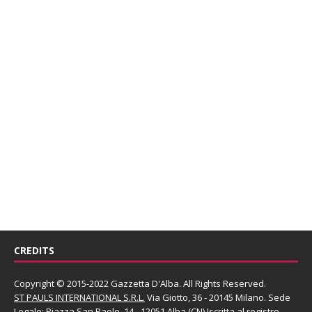
CREDITS
Copyright © 2015-2022 Gazzetta D'Alba. All Rights Reserved.
ST PAULS INTERNATIONAL S.R.L.
Via Giotto, 36 - 20145 Milano. Sede
Legale: Piazza San Paolo, 14 - 12051 Alba (CN) Iscritta al registro