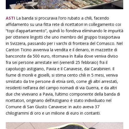
ASTI
La banda si procurava l’oro rubato a chili, facendo
affidamento su una fitta rete di ricettatori in collegamento coi
“topi d’appartamento”, quindi lo fondeva eliminando le impurità
per ottenere lingotti che uno membro del gruppo trasportava
in Svizzera, passando per i varchi di frontiera del Comasco. Nel
Canton Ticino avveniva la vendita e il denaro, in mazzette di
banconote da 500 euro, ritornava in Italia dove veniva diviso
fra sei persone arrestate ieri (venerdì 25 febbraio) fra il
capoluogo astigiano, Pavia e il Canavese, dai Carabinieri. Il
fiume di monili e gioielli, si stima cento chili in 5 mesi, veniva
smistato da tre persone di etnia sinti, come gli altri arrestati,
residenti nell’area del campo nomadi di via Guerra, e da altri
due che vivevano a Pavia, l’ultimo componente della banda di
ricettatori, originario dell’Astigiano è stato individuato nel
Comune di San Giusto Canavese: in auto aveva 37
chilogrammi di oro e un milione di euro in contanti.