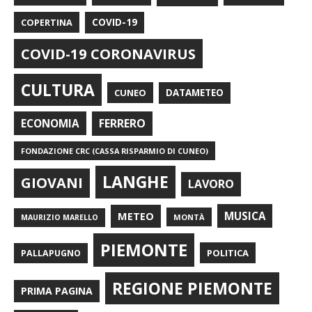
COPERTINA
COVID-19
COVID-19 CORONAVIRUS
CULTURA
CUNEO
DATAMETEO
FERRERO
ECONOMIA
FONDAZIONE CRC (CASSA RISPARMIO DI CUNEO)
LANGHE
GIOVANI
LAVORO
METEO
MUSICA
MONTÀ
MAURIZIO MARELLO
PIEMONTE
POLITICA
PALLAPUGNO
REGIONE PIEMONTE
PRIMA PAGINA