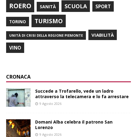
ROERO
SCUOLA
SPORT
SANITÀ
TURISMO
TORINO
VIABILITÀ
UNITÀ DI CRISI DELLA REGIONE PIEMONTE
VINO
CRONACA
Succede a Trofarello, vede un ladro
attraverso la telecamera e lo fa arrestare
9 Agosto 2026
Domani Alba celebra il patrono San
Lorenzo
9 Agosto 2026