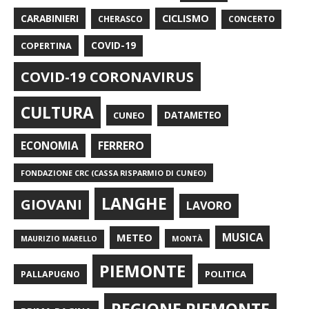
CARABINIERI
CICLISMO
CHERASCO
CONCERTO
COPERTINA
COVID-19
COVID-19 CORONAVIRUS
CULTURA
CUNEO
DATAMETEO
FERRERO
ECONOMIA
FONDAZIONE CRC (CASSA RISPARMIO DI CUNEO)
LANGHE
GIOVANI
LAVORO
METEO
MUSICA
MONTÀ
MAURIZIO MARELLO
PIEMONTE
POLITICA
PALLAPUGNO