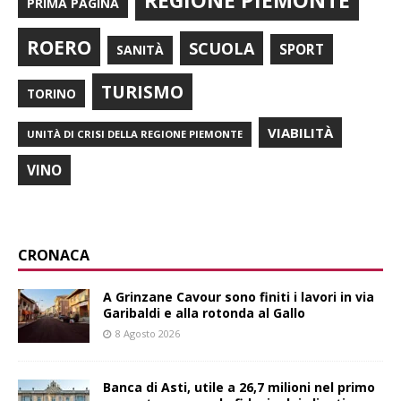
REGIONE PIEMONTE
PRIMA PAGINA
ROERO
SCUOLA
SPORT
SANITÀ
TURISMO
TORINO
VIABILITÀ
UNITÀ DI CRISI DELLA REGIONE PIEMONTE
VINO
CRONACA
A Grinzane Cavour sono finiti i lavori in via
Garibaldi e alla rotonda al Gallo
8 Agosto 2026
Banca di Asti, utile a 26,7 milioni nel primo