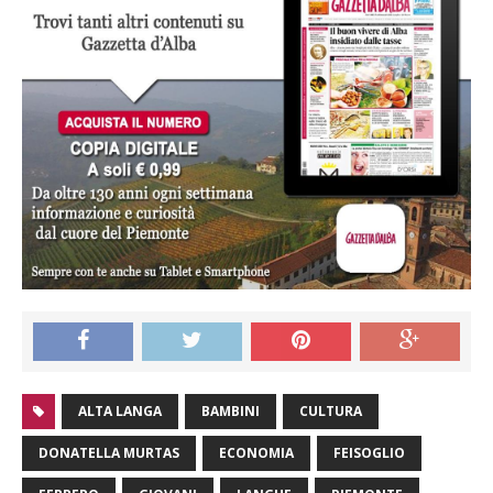
ALTA LANGA
BAMBINI
CULTURA
DONATELLA MURTAS
ECONOMIA
FEISOGLIO