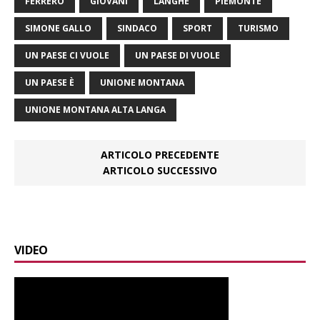
FERRERO
GIOVANI
LANGHE
PIEMONTE
SIMONE GALLO
SINDACO
SPORT
TURISMO
UN PAESE CI VUOLE
UN PAESE DI VUOLE
UN PAESE È
UNIONE MONTANA
UNIONE MONTANA ALTA LANGA
ARTICOLO PRECEDENTE
ARTICOLO SUCCESSIVO
VIDEO