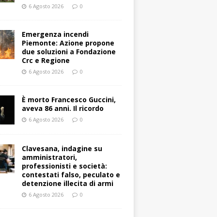
6 Agosto 2026
0
Emergenza incendi
Piemonte: Azione propone
due soluzioni a Fondazione
Crc e Regione
6 Agosto 2026
0
È morto Francesco Guccini,
aveva 86 anni. Il ricordo
6 Agosto 2026
0
Clavesana, indagine su
amministratori,
professionisti e società:
contestati falso, peculato e
detenzione illecita di armi
6 Agosto 2026
0