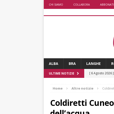
CHI SIAMO
COLLABORA
ABBONATI
ALBA
BRA
LANGHE
R
[ 6 Agosto 2026 
ULTIME NOTIZIE
ALTRE NOTIZI
Home
Altre notizie
Coldire
[ 6 Agosto 2026 
Fondazione Crc 
Coldiretti Cuneo
[ 6 Agosto 2026 
dell’acqua