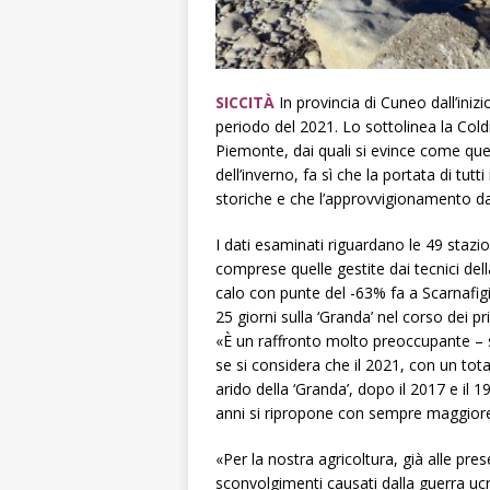
SICCITÀ
In provincia di Cuneo dall’iniz
periodo del 2021. Lo sottolinea la Cold
Piemonte, dai quali si evince come ques
dell’inverno, fa sì che la portata di tu
storiche e che l’approvvigionamento da
I dati esaminati riguardano le 49 stazi
comprese quelle gestite dai tecnici dell
calo con punte del -63% fa a Scarnafig
25 giorni sulla ‘Granda’ nel corso dei 
«È un raffronto molto preoccupante – s
se si considera che il 2021, con un tot
arido della ‘Granda’, dopo il 2017 e il 1
anni si ripropone con sempre maggior
«Per la nostra agricoltura, già alle pre
sconvolgimenti causati dalla guerra uc