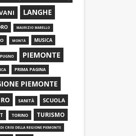
LANGHE
VANI
ORO
MAURIZIO MARELLO
EO
MUSICA
MONTÀ
PIEMONTE
APUGNO
PRIMA PAGINA
ICA
GIONE PIEMONTE
ERO
SCUOLA
SANITÀ
TURISMO
RT
TORINO
DI CRISI DELLA REGIONE PIEMONTE