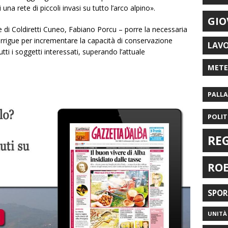
una rete di piccoli invasi su tutto l’arco alpino».
GIO
e di Coldiretti Cuneo, Fabiano Porcu – porre la necessaria
 irrigue per incrementare la capacità di conservazione
LAV
tti i soggetti interessati, superando l’attuale
MET
PALL
POLIT
RE
RO
SPO
UNITÀ 