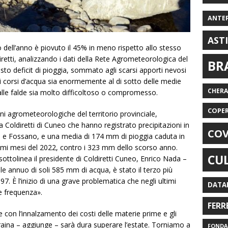
ANTE
AST
io dell’anno è piovuto il 45% in meno rispetto allo stesso
iretti, analizzando i dati della Rete Agrometeorologica del
BR
to deficit di pioggia, sommato agli scarsi apporti nevosi
tti i corsi d’acqua sia enormemente al di sotto delle medie
CHER
lle falde sia molto difficoltoso o compromesso.
COPE
oni agrometeorologiche del territorio provinciale,
a Coldiretti di Cuneo che hanno registrato precipitazioni in
COV
i e Fossano, e una media di 174 mm di pioggia caduta in
primi mesi del 2022, contro i 323 mm dello scorso anno.
CU
ottolinea il presidente di Coldiretti Cuneo, Enrico Nada –
ale annuo di soli 585 mm di acqua, è stato il terzo più
997. È l’inizio di una grave problematica che negli ultimi
DATA
e frequenza».
FERR
se con l’innalzamento dei costi delle materie prime e gli
raina – aggiunge – sarà dura superare l’estate. Torniamo a
FONDAZ