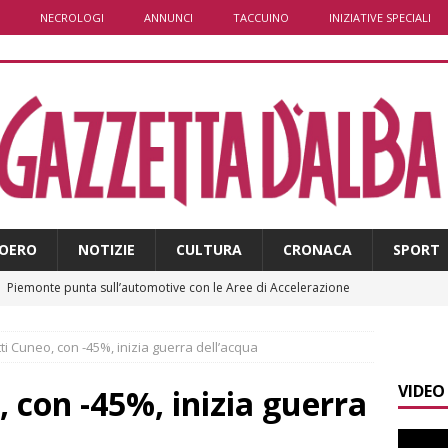
NECROLOGI
ANNUNCI
TACCUINO
INIZIATIVE SPECIALI
OERO
NOTIZIE
CULTURA
CRONACA
SPORT
]
Piemonte punta sull’automotive con le Aree di Accelerazione
E
tti Cuneo, con -45%, inizia guerra dell’acqua
]
Emergenza incendi Piemonte: Azione propone due soluzioni a
VIDEO
e Regione
ALBA
, con -45%, inizia guerra
]
È morto Francesco Guccini, aveva 86 anni. Il ricordo
ALBA