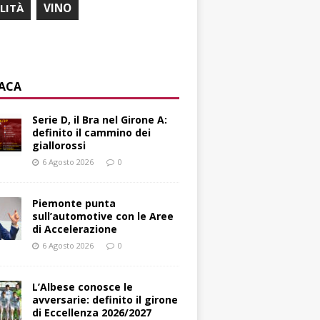
ILITÀ
VINO
ACA
Serie D, il Bra nel Girone A:
definito il cammino dei
giallorossi
6 Agosto 2026
0
Piemonte punta
sull’automotive con le Aree
di Accelerazione
6 Agosto 2026
0
L’Albese conosce le
avversarie: definito il girone
di Eccellenza 2026/2027