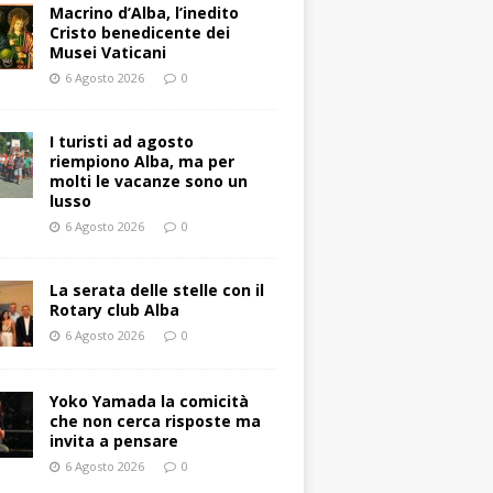
Macrino d’Alba, l’inedito
Cristo benedicente dei
Musei Vaticani
6 Agosto 2026
0
I turisti ad agosto
riempiono Alba, ma per
molti le vacanze sono un
lusso
6 Agosto 2026
0
La serata delle stelle con il
Rotary club Alba
6 Agosto 2026
0
Yoko Yamada la comicità
che non cerca risposte ma
invita a pensare
6 Agosto 2026
0