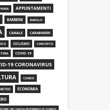
APPUNTAMENTI
PRIMA
I
BAMBINI
BAROLO
A
CANALE
CARABINIERI
CICLISMO
ASCO
CONCERTO
RTINA
COVID-19
ID-19 CORONAVIRUS
LTURA
CUNEO
ECONOMIA
METEO
ERO
IONE CRC (CASSA RISPARMIO DI CUNEO)