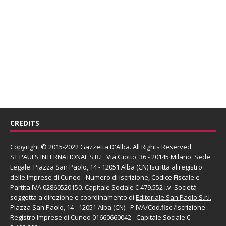
CREDITS
Copyright © 2015-2022 Gazzetta D'Alba. All Rights Reserved.
ST PAULS INTERNATIONAL S.R.L.
Via Giotto, 36 - 20145 Milano. Sede
Legale: Piazza San Paolo, 14 - 12051 Alba (CN) Iscritta al registro
delle Imprese di Cuneo - Numero di iscrizione, Codice Fiscale e
Partita IVA 02860520150. Capitale Sociale € 479.552 i.v. Società
soggetta a direzione e coordinamento di
Editoriale San Paolo
S.r.l.
-
Piazza San Paolo, 14 - 12051 Alba (CN) - P.IVA/Cod.fisc./Iscrizione
Registro Imprese di Cuneo 01660660042 - Capitale Sociale €