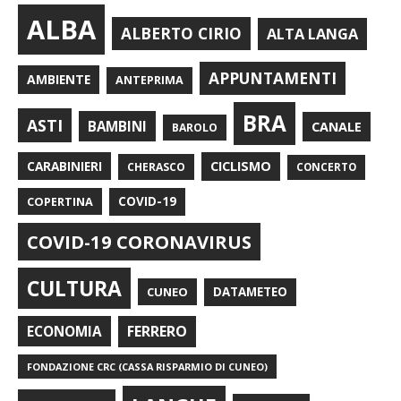
ALBA
ALBERTO CIRIO
ALTA LANGA
APPUNTAMENTI
AMBIENTE
ANTEPRIMA
BRA
ASTI
BAMBINI
CANALE
BAROLO
CARABINIERI
CICLISMO
CHERASCO
CONCERTO
COPERTINA
COVID-19
COVID-19 CORONAVIRUS
CULTURA
CUNEO
DATAMETEO
FERRERO
ECONOMIA
FONDAZIONE CRC (CASSA RISPARMIO DI CUNEO)