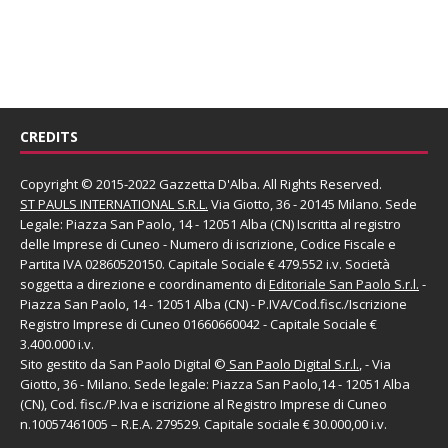
CREDITS
Copyright © 2015-2022 Gazzetta D'Alba. All Rights Reserved.
ST PAULS INTERNATIONAL S.R.L.
Via Giotto, 36 - 20145 Milano. Sede
Legale: Piazza San Paolo, 14 - 12051 Alba (CN) Iscritta al registro
delle Imprese di Cuneo - Numero di iscrizione, Codice Fiscale e
Partita IVA 02860520150. Capitale Sociale € 479.552 i.v. Società
soggetta a direzione e coordinamento di
Editoriale San Paolo
S.r.l.
-
Piazza San Paolo, 14 - 12051 Alba (CN) - P.IVA/Cod.fisc./Iscrizione
Registro Imprese di Cuneo 01660660042 - Capitale Sociale €
3.400.000 i.v.
Sito gestito da
San Paolo Digital
©
San Paolo Digital S.r.l.
, - Via
Giotto, 36 - Milano. Sede legale: Piazza San Paolo,14 - 12051 Alba
(CN), Cod. fisc./P.Iva e iscrizione al Registro Imprese di Cuneo
n.10057461005 – R.E.A. 279529. Capitale sociale € 30.000,00 i.v.