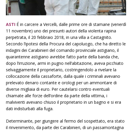
ASTI
É in carcere a Vercelli, dalle prime ore di stamane (venerdì
11 novembre) uno dei presunti autori della violenta rapina
perpetrata, il 20 febbraio 2018, in una villa a Castagnito.
Secondo l’ipotesi della Procura del capoluogo, che ha diretto le
indagini dei Carabinieri del comando provinciale astigiano, il
quarantenne astigiano avrebbe fatto parte della banda che,
dopo l’irruzione, armi in pugno nell’abitazione, aveva picchiato
selvaggiamente il proprietario, costringendolo a rivelare la
collocazione della cassaforte, dalla quale i criminali avevano
prelevato denaro contante e orologi per un ammontare di
diverse migliaia di euro. Per cautelarsi contro eventuali
chiamate alle forze dell’ordine da parte della vittima, i
malviventi avevano chiuso il proprietario in un bagno e si era
dati indisturbati alla fuga.
Determinante, per giungere al fermo del sospettato, era stato
il rinvenimento, da parte dei Carabinieri, di un passamontagna