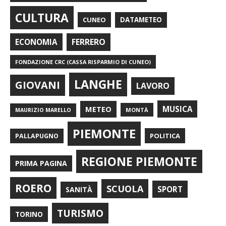
CULTURA
CUNEO
DATAMETEO
FERRERO
ECONOMIA
FONDAZIONE CRC (CASSA RISPARMIO DI CUNEO)
LANGHE
GIOVANI
LAVORO
METEO
MUSICA
MONTÀ
MAURIZIO MARELLO
PIEMONTE
POLITICA
PALLAPUGNO
REGIONE PIEMONTE
PRIMA PAGINA
ROERO
SCUOLA
SPORT
SANITÀ
TURISMO
TORINO