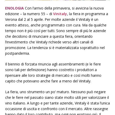
ENOLOGIA
Con l’arrivo della primavera, si avvicina la nuova
edizione – la numero 55 – di
Vinitaly
, la fiera in programma a
Verona dal 2 al 5 aprile. Per molte aziende il Vinitaly è un
evento atteso, anche programmato con cura. Ma da qualche
tempo non è più così per tutti. Sono sempre di più le aziende
che decidono di rinunciare a questa fiera, orientando
l’investimento che Vinitaly richiede verso altri canali di
promozione. La tendenza si è materializzata soprattutto nel
postpandemia.
Il biennio di forzata rinuncia agli assembramenti (e le fiere
sono tali per definizione) hanno costretto i produttori a
ripensare alle loro strategie di mercato e così molti hanno
capito che potevano anche fare a meno del Vinitaly.
La fiera, uno strumento un po’ maturo. Nessuno può negare
che le fiere nel passato siano state molto utili per valorizzare il
vino italiano. A lungo e per tante aziende, Vinitaly è stata l’unica
occasione di uscita e confronto con il mercato. Altre rassegne
hanno dato il loro contributo, ma oggi non esistono più. Il