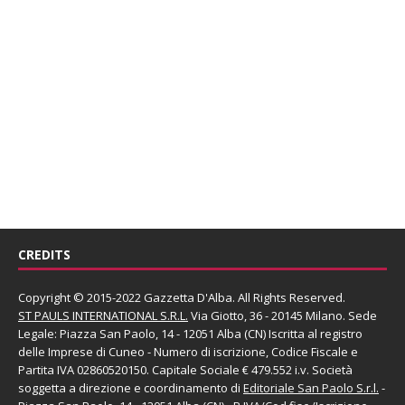
CREDITS
Copyright © 2015-2022 Gazzetta D'Alba. All Rights Reserved.
ST PAULS INTERNATIONAL S.R.L.
Via Giotto, 36 - 20145 Milano. Sede
Legale: Piazza San Paolo, 14 - 12051 Alba (CN) Iscritta al registro
delle Imprese di Cuneo - Numero di iscrizione, Codice Fiscale e
Partita IVA 02860520150. Capitale Sociale € 479.552 i.v. Società
soggetta a direzione e coordinamento di
Editoriale San Paolo
S.r.l.
-