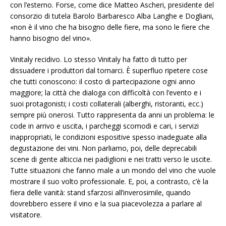
con l’esterno. Forse, come dice Matteo Ascheri, presidente del
consorzio di tutela Barolo Barbaresco Alba Langhe e Dogliani,
«non è il vino che ha bisogno delle fiere, ma sono le fiere che
hanno bisogno del vino».
Vinitaly recidivo. Lo stesso Vinitaly ha fatto di tutto per
dissuadere i produttori dal tornarci. È superfluo ripetere cose
che tutti conoscono: il costo di partecipazione ogni anno
maggiore; la città che dialoga con difficoltà con l’evento e i
suoi protagonisti; i costi collaterali (alberghi, ristoranti, ecc.)
sempre più onerosi. Tutto rappresenta da anni un problema: le
code in arrivo e uscita, i parcheggi scomodi e cari, i servizi
inappropriati, le condizioni espositive spesso inadeguate alla
degustazione dei vini. Non parliamo, poi, delle deprecabili
scene di gente alticcia nei padiglioni e nei tratti verso le uscite.
Tutte situazioni che fanno male a un mondo del vino che vuole
mostrare il suo volto professionale. E, poi, a contrasto, c’è la
fiera delle vanità: stand sfarzosi all’inverosimile, quando
dovrebbero essere il vino e la sua piacevolezza a parlare al
visitatore.