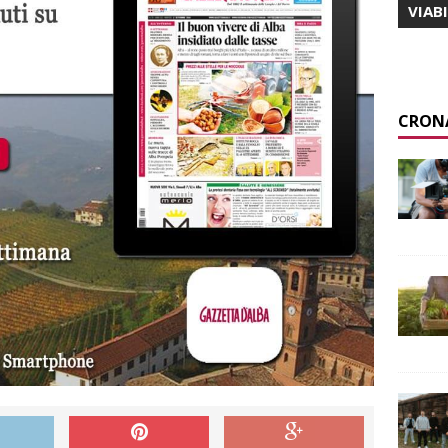
VIAB
CRON