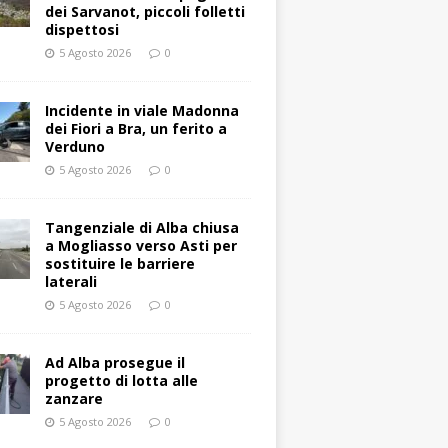
dei Sarvanot, piccoli folletti
dispettosi
5 Agosto 2026
0
Incidente in viale Madonna
dei Fiori a Bra, un ferito a
Verduno
5 Agosto 2026
0
Tangenziale di Alba chiusa
a Mogliasso verso Asti per
sostituire le barriere
laterali
5 Agosto 2026
0
Ad Alba prosegue il
progetto di lotta alle
zanzare
5 Agosto 2026
0