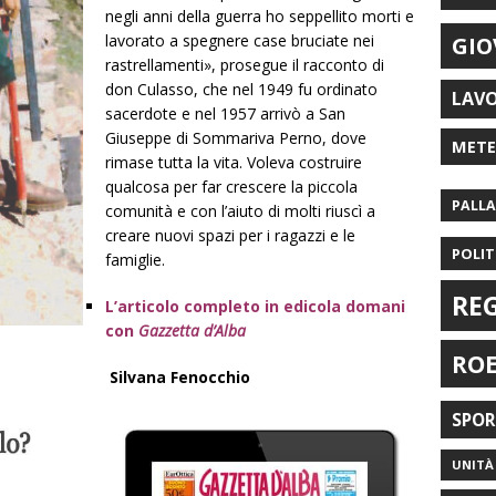
negli anni della guerra ho seppellito morti e
lavorato a spegnere case bruciate nei
GIO
rastrellamenti», prosegue il racconto di
don Culasso, che nel 1949 fu ordinato
LAV
sacerdote e nel 1957 arrivò a San
Giuseppe di Sommariva Perno, dove
MET
rimase tutta la vita.
Voleva costruire
qualcosa per far crescere la piccola
PALL
comunità e con l’aiuto di molti riuscì a
creare nuovi spazi per i ragazzi e le
POLIT
famiglie.
RE
L’articolo completo in edicola domani
con
Gazzetta d’Alba
RO
Silvana Fenocchio
SPO
UNITÀ 