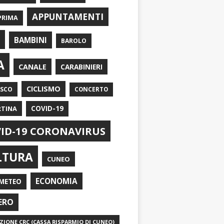
APPUNTAMENTI
PRIMA
I
BAMBINI
BAROLO
A
CANALE
CARABINIERI
CICLISMO
ASCO
CONCERTO
RTINA
COVID-19
ID-19 CORONAVIRUS
LTURA
CUNEO
ECONOMIA
METEO
ERO
IONE CRC (CASSA RISPARMIO DI CUNEO)