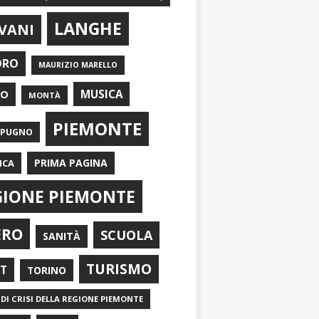
LANGHE
VANI
ORO
MAURIZIO MARELLO
EO
MUSICA
MONTÀ
PIEMONTE
APUGNO
PRIMA PAGINA
ICA
GIONE PIEMONTE
ERO
SCUOLA
SANITÀ
TURISMO
RT
TORINO
DI CRISI DELLA REGIONE PIEMONTE