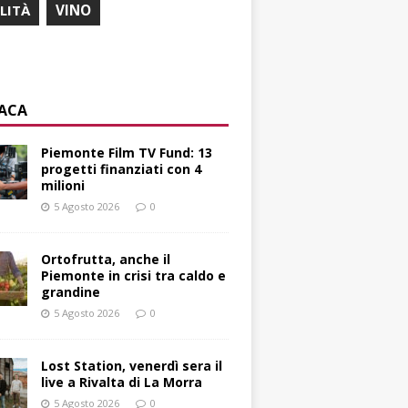
ILITÀ
VINO
ACA
Piemonte Film TV Fund: 13
progetti finanziati con 4
milioni
5 Agosto 2026
0
Ortofrutta, anche il
Piemonte in crisi tra caldo e
grandine
5 Agosto 2026
0
Lost Station, venerdì sera il
live a Rivalta di La Morra
5 Agosto 2026
0