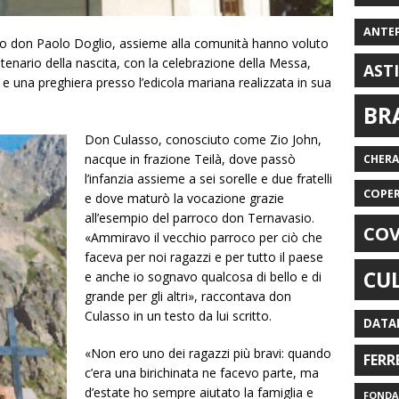
ANTE
rroco don Paolo Doglio, assieme alla comunità hanno voluto
tenario della nascita, con la celebrazione della Messa,
AST
o e una preghiera presso l’edicola mariana realizzata in sua
BR
Don Culasso, conosciuto come Zio John,
nacque in frazione Teilà, dove passò
CHER
l’infanzia assieme a sei sorelle e due fratelli
COPE
e dove maturò la vocazione grazie
all’esempio del parroco don Ternavasio.
COV
«Ammiravo il vecchio parroco per ciò che
faceva per noi ragazzi e per tutto il paese
CU
e anche io sognavo qualcosa di bello e di
grande per gli altri», raccontava don
Culasso in un testo da lui scritto.
DATA
«Non ero uno dei ragazzi più bravi: quando
FERR
c’era una birichinata ne facevo parte, ma
d’estate ho sempre aiutato la famiglia e
FONDAZ