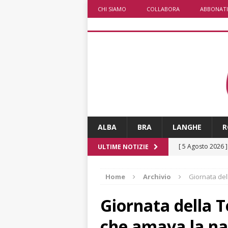
CHI SIAMO
COLLABORA
ABBONATI
ALBA
BRA
LANGHE
R
[ 5 Agosto 2026 
ULTIME NOTIZIE
ALTRE NOTIZIE
Home
Archivio
Giornata del
[ 5 Agosto 2026 
incendi
ALTRE
Giornata della Te
[ 5 Agosto 2026 
che amava la n