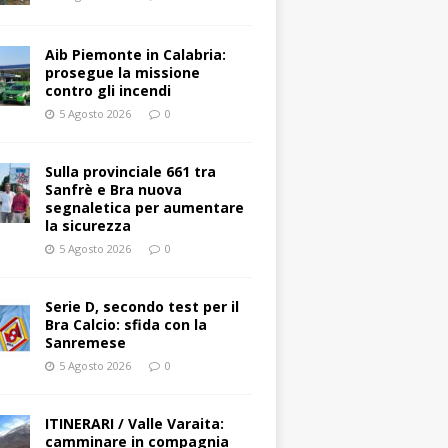
Aib Piemonte in Calabria:
prosegue la missione
contro gli incendi
5 Agosto 2026
0
Sulla provinciale 661 tra
Sanfrè e Bra nuova
segnaletica per aumentare
la sicurezza
5 Agosto 2026
0
Serie D, secondo test per il
Bra Calcio: sfida con la
Sanremese
5 Agosto 2026
0
ITINERARI / Valle Varaita:
camminare in compagnia