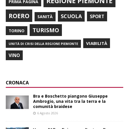
REGIONE PIEMONTE
PRIMA PAGINA
ROERO
SCUOLA
SPORT
SANITÀ
TURISMO
TORINO
VIABILITÀ
UNITÀ DI CRISI DELLA REGIONE PIEMONTE
VINO
CRONACA
Bra e Boschetto piangono Giuseppe
Ambrogio, una vita tra la terra e la
comunità braidese
6 Agosto 2026