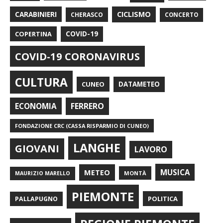
CARABINIERI
CICLISMO
CHERASCO
CONCERTO
COPERTINA
COVID-19
COVID-19 CORONAVIRUS
CULTURA
CUNEO
DATAMETEO
FERRERO
ECONOMIA
FONDAZIONE CRC (CASSA RISPARMIO DI CUNEO)
LANGHE
GIOVANI
LAVORO
METEO
MUSICA
MONTÀ
MAURIZIO MARELLO
PIEMONTE
POLITICA
PALLAPUGNO