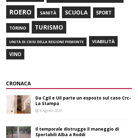
ROERO
SCUOLA
SPORT
SANITÀ
TURISMO
TORINO
VIABILITÀ
UNITÀ DI CRISI DELLA REGIONE PIEMONTE
VINO
CRONACA
Da Cgil e Uil parte un esposto sul caso Crc-
La Stampa
8 Agosto 2026
Il temporale distrugge il maneggio di
Sportabili Alba a Roddi