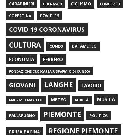
CARABINIERI
CICLISMO
CHERASCO
CONCERTO
COPERTINA
COVID-19
COVID-19 CORONAVIRUS
CULTURA
CUNEO
DATAMETEO
FERRERO
ECONOMIA
FONDAZIONE CRC (CASSA RISPARMIO DI CUNEO)
LANGHE
GIOVANI
LAVORO
METEO
MUSICA
MONTÀ
MAURIZIO MARELLO
PIEMONTE
POLITICA
PALLAPUGNO
REGIONE PIEMONTE
PRIMA PAGINA