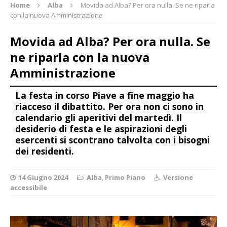
Home
Alba
Movida ad Alba? Per ora nulla. Se ne riparla
con la nuova Amministrazione
Movida ad Alba? Per ora nulla. Se
ne riparla con la nuova
Amministrazione
La festa in corso Piave a fine maggio ha
riacceso il dibattito. Per ora non ci sono in
calendario gli aperitivi del martedì. Il
desiderio di festa e le aspirazioni degli
esercenti si scontrano talvolta con i bisogni
dei residenti.
14 Giugno 2024
Alba
,
Primo Piano
Versione
accessibile