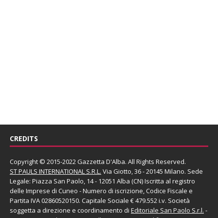
CREDITS
Copyright © 2015-2022 Gazzetta D'Alba. All Rights Reserved.
ST PAULS INTERNATIONAL S.R.L.
Via Giotto, 36 - 20145 Milano. Sede
Legale: Piazza San Paolo, 14 - 12051 Alba (CN) Iscritta al registro
delle Imprese di Cuneo - Numero di iscrizione, Codice Fiscale e
Partita IVA 02860520150. Capitale Sociale € 479.552 i.v. Società
soggetta a direzione e coordinamento di
Editoriale San Paolo
S.r.l.
-