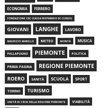
FERRERO
ECONOMIA
FONDAZIONE CRC (CASSA RISPARMIO DI CUNEO)
LANGHE
GIOVANI
LAVORO
METEO
MUSICA
MONTÀ
MAURIZIO MARELLO
PIEMONTE
POLITICA
PALLAPUGNO
REGIONE PIEMONTE
PRIMA PAGINA
ROERO
SCUOLA
SPORT
SANITÀ
TURISMO
TORINO
VIABILITÀ
UNITÀ DI CRISI DELLA REGIONE PIEMONTE