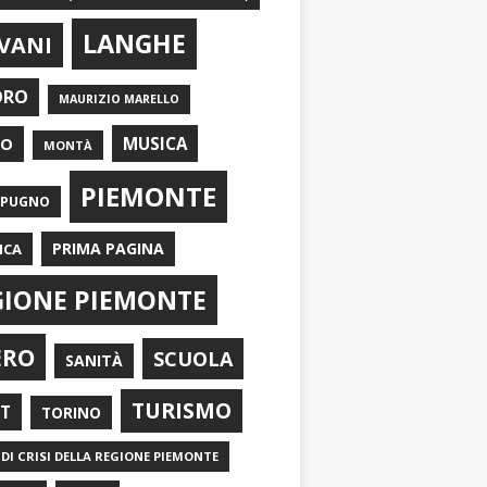
LANGHE
VANI
ORO
MAURIZIO MARELLO
EO
MUSICA
MONTÀ
PIEMONTE
APUGNO
PRIMA PAGINA
ICA
GIONE PIEMONTE
ERO
SCUOLA
SANITÀ
TURISMO
RT
TORINO
DI CRISI DELLA REGIONE PIEMONTE