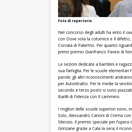
Foto di repertorio
Nel concorso degli adulti ha vinto il 
con
Dove vola la coturnice
e
Il difetto
,
Corvaia di Palermo. Per quanto riguarda 
primo premio Gianfranco Pavesi di N
Le sezioni dedicate a bambini e ragazz
sua famiglia. Per le scuole elementari 
parole
; gli altri riconoscimenti andran
per
Autoritratto
. Per le medie la vinci
secondo e terzo posto si sono piazzat
Barilli di Fidenza con
Il cammino
.
I migliori delle scuole superiori sono, 
Solo
, Alessandro Carioni di Crema co
Silenzio
. Il premio speciale per l’opera 
Grinzane grazie a
Cala la sera
; il rico