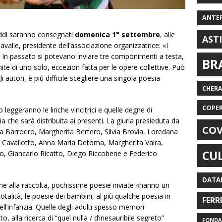
ANTE
oddi saranno consegnati
domenica 1° settembre
, alle
AST
lavalle, presidente dell’associazione organizzatrice: «I
. In passato si potevano inviare tre componimenti a testa,
BR
ite di uno solo, eccezion fatta per le opere collettive. Può
autori, è più difficile scegliere una singola poesia
CHER
COPE
eggeranno le liriche vincitrici e quelle degne di
 che sarà distribuita ai presenti. La giuria presieduta da
COV
Barroero, Margherita Bertero, Silvia Brovia, Loredana
a Cavallotto, Anna Maria Detoma, Margherita Vaira,
CU
, Giancarlo Ricatto, Diego Riccobene e Federico
DATA
e alla raccolta, pochissime poesie inviate «hanno un
otalità, le poesie dei bambini, al più qualche poesia in
FERR
 dell’infanzia. Quelle degli adulti spesso memori
o, alla ricerca di “quel nulla / d’inesauribile segreto”
FONDAZ