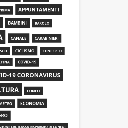
APPUNTAMENTI
PRIMA
I
BAMBINI
BAROLO
A
CANALE
CARABINIERI
CICLISMO
ASCO
CONCERTO
RTINA
COVID-19
ID-19 CORONAVIRUS
LTURA
CUNEO
ECONOMIA
METEO
ERO
IONE CRC (CASSA RISPARMIO DI CUNEO)