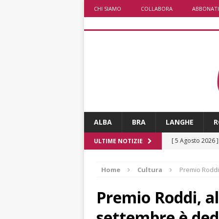
CHI SIAMO
COLLABORA
ABBONATI
ALBA
BRA
LANGHE
R
[ 5 Agosto 2026 
ULTIME NOTIZIE
ALTRE NOTIZIE
Home
Cultura
Premio Roddi,
[ 5 Agosto 2026 
incendi
ALTRE
Premio Roddi, al
[ 5 Agosto 2026 
settembre è dedi