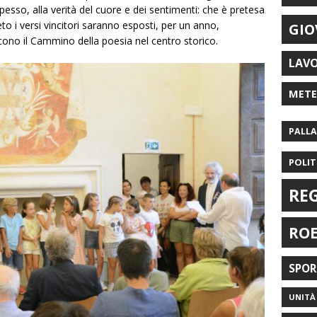
spesso, alla verità del cuore e dei sentimenti: che è pretesa
o i versi vincitori saranno esposti, per un anno,
GIO
scono il Cammino della poesia nel centro storico.
LAV
MET
PALL
POLIT
RE
RO
SPO
UNITÀ 