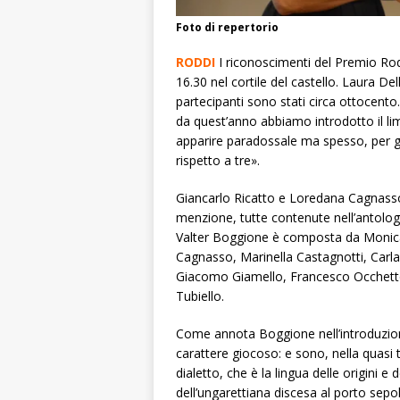
Foto di repertorio
RODDI
I riconoscimenti del Premio R
16.30 nel cortile del castello. Laura Del
partecipanti sono stati circa ottocento
da quest’anno abbiamo introdotto il lim
apparire paradossale ma spesso, per gli 
rispetto a tre».
Giancarlo Ricatto e Loredana Cagnasso l
menzione, tutte contenute nell’antologia
Valter Boggione è composta da Monica 
Cagnasso, Marinella Castagnotti, Carl
Giacomo Giamello, Francesco Occhetto
Tubiello.
Come annota Boggione nell’introduzion
carattere giocoso: e sono, nella quasi t
dialetto, che è la lingua delle origini e
dell’ungarettiana discesa al porto sepolt