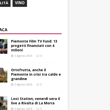
ILITÀ
VINO
ACA
Piemonte Film TV Fund: 13
progetti finanziati con 4
milioni
5 Agosto 2026
0
Ortofrutta, anche il
Piemonte in crisi tra caldo e
grandine
5 Agosto 2026
0
Lost Station, venerdì sera il
live a Rivalta di La Morra
5 Agosto 2026
0