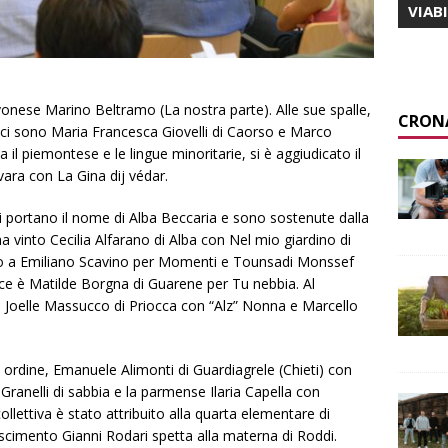
VIAB
savonese Marino Beltramo (
La nostra parte
). Alle sue spalle,
CRON
 ci sono Maria Francesca Giovelli di Caorso e Marco
il piemontese e le lingue minoritarie, si è aggiudicato il
ovara con
La Gina dij védar
.
i portano il nome di Alba Beccaria e sono sostenute dalla
ha vinto Cecilia Alfarano di Alba con
Nel mio giardino di
no a Emiliano Scavino per
Momenti
e Tounsadi Monssef
trice è Matilde Borgna di Guarene per
Tu nebbia
. Al
i Joelle Massucco di Priocca con
“Alz” Nonna
e Marcello
in ordine, Emanuele Alimonti di Guardiagrele (Chieti) con
n
Granelli di sabbia
e la parmense Ilaria Capella con
collettiva è stato attribuito alla quarta elementare di
noscimento Gianni Rodari spetta alla materna di Roddi.