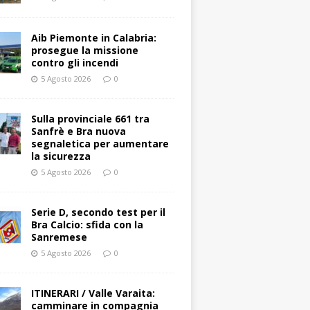
Aib Piemonte in Calabria:
prosegue la missione
contro gli incendi
5 Agosto 2026
0
Sulla provinciale 661 tra
Sanfrè e Bra nuova
segnaletica per aumentare
la sicurezza
5 Agosto 2026
0
Serie D, secondo test per il
Bra Calcio: sfida con la
Sanremese
5 Agosto 2026
0
ITINERARI / Valle Varaita:
camminare in compagnia