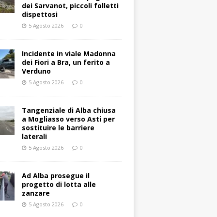
dei Sarvanot, piccoli folletti
dispettosi
5 Agosto 2026
0
Incidente in viale Madonna
dei Fiori a Bra, un ferito a
Verduno
5 Agosto 2026
0
Tangenziale di Alba chiusa
a Mogliasso verso Asti per
sostituire le barriere
laterali
5 Agosto 2026
0
Ad Alba prosegue il
progetto di lotta alle
zanzare
5 Agosto 2026
0