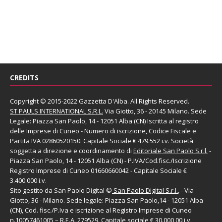
CREDITS
Copyright © 2015-2022 Gazzetta D'Alba. All Rights Reserved.
ST PAULS INTERNATIONAL S.R.L.
Via Giotto, 36 - 20145 Milano. Sede
Legale: Piazza San Paolo, 14 - 12051 Alba (CN) Iscritta al registro
delle Imprese di Cuneo - Numero di iscrizione, Codice Fiscale e
Partita IVA 02860520150. Capitale Sociale € 479.552 i.v. Società
soggetta a direzione e coordinamento di
Editoriale San Paolo
S.r.l.
-
Piazza San Paolo, 14 - 12051 Alba (CN) - P.IVA/Cod.fisc./Iscrizione
Registro Imprese di Cuneo 01660660042 - Capitale Sociale €
3.400.000 i.v.
Sito gestito da
San Paolo Digital
©
San Paolo Digital S.r.l.
, - Via
Giotto, 36 - Milano. Sede legale: Piazza San Paolo,14 - 12051 Alba
(CN), Cod. fisc./P.Iva e iscrizione al Registro Imprese di Cuneo
n.10057461005 – R.E.A. 279529. Capitale sociale € 30.000,00 i.v.