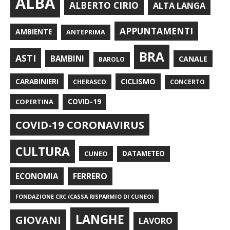
ALBA
ALBERTO CIRIO
ALTA LANGA
APPUNTAMENTI
AMBIENTE
ANTEPRIMA
BRA
ASTI
BAMBINI
CANALE
BAROLO
CARABINIERI
CICLISMO
CHERASCO
CONCERTO
COPERTINA
COVID-19
COVID-19 CORONAVIRUS
CULTURA
CUNEO
DATAMETEO
FERRERO
ECONOMIA
FONDAZIONE CRC (CASSA RISPARMIO DI CUNEO)
LANGHE
GIOVANI
LAVORO