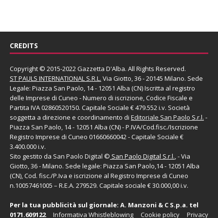
CREDITS
Copyright © 2015-2022 Gazzetta D'Alba. All Rights Reserved.
ST PAULS INTERNATIONAL S.R.L.
Via Giotto, 36 - 20145 Milano. Sede
Legale: Piazza San Paolo, 14 - 12051 Alba (CN) Iscritta al registro
delle Imprese di Cuneo - Numero di iscrizione, Codice Fiscale e
Partita IVA 02860520150. Capitale Sociale € 479.552 i.v. Società
soggetta a direzione e coordinamento di
Editoriale San Paolo
S.r.l.
-
Piazza San Paolo, 14 - 12051 Alba (CN) - P.IVA/Cod.fisc./Iscrizione
Registro Imprese di Cuneo 01660660042 - Capitale Sociale €
3.400.000 i.v.
Sito gestito da
San Paolo Digital
©
San Paolo Digital S.r.l.
, - Via
Giotto, 36 - Milano. Sede legale: Piazza San Paolo,14 - 12051 Alba
(CN), Cod. fisc./P.Iva e iscrizione al Registro Imprese di Cuneo
n.10057461005 – R.E.A. 279529. Capitale sociale € 30.000,00 i.v.
Per la tua pubblicità sul giornale:
A. Manzoni & C S.p.a.
tel
0171.609122
Informativa Whistleblowing
Cookie policy
Privacy