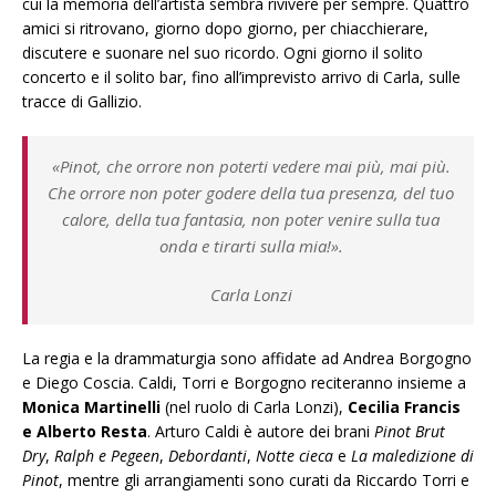
cui la memoria dell’artista sembra rivivere per sempre. Quattro
amici si ritrovano, giorno dopo giorno, per chiacchierare,
discutere e suonare nel suo ricordo. Ogni giorno il solito
concerto e il solito bar, fino all’imprevisto arrivo di Carla, sulle
tracce di Gallizio.
«Pinot, che orrore non poterti vedere mai più, mai più.
Che orrore non poter godere della tua presenza, del tuo
calore, della tua fantasia, non poter venire sulla tua
onda e tirarti sulla mia!».
Carla Lonzi
La regia e la drammaturgia sono affidate ad Andrea Borgogno
e Diego Coscia. Caldi, Torri e Borgogno reciteranno insieme a
Monica Martinelli
(nel ruolo di Carla Lonzi),
Cecilia Francis
e Alberto Resta
. Arturo Caldi è autore dei brani
Pinot Brut
Dry
,
Ralph e Pegeen
,
Debordanti
,
Notte cieca
e
La maledizione di
Pinot
, mentre gli arrangiamenti sono curati da Riccardo Torri e