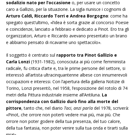
sodalizio nato per l’occasione
o, per usare un concetto
caro a Gallizio, per la situazione. La sigla riunisce i cognomi di
Arturo Caldi, Riccardo Torri e Andrea Borgogno
: come ha
spiegato quest’ultimo, «l’idea è sorta grazie al concorso Poesie
e coincidenze, lanciato a febbraio e dedicato a Pinot. Ero tra gli
organizzatori, Arturo e Riccardo avevano presentato un brano
e abbiamo pensato di ricavarne uno spettacolo».
Il soggetto è centrato sul
rapporto tra Pinot Gallizio e
Carla Lonzi
(1931-1982), conosciuta ai più come femminista
radicale, fu critica d’arte e, tra le prime persone del settore, si
interessò all’artista ultracinquantenne albese con innumerevoli
occupazioni e interessi. Con l’apertura della galleria Notizie di
Torino, Lonzi presentò, nel 1958, l’esposizione del rotolo di 74
metri della
Pittura industriale
insieme all’
Antiluna
.
La
corrispondenza con Gallizio durò fino alla morte del
pittore
, tanto che, nel diario
Taci, anzi parla
del 1978, scriverà:
«Pinot, che orrore non poterti vedere mai più, mai più. Che
orrore non poter godere della tua presenza, del tuo calore,
della tua fantasia, non poter venire sulla tua onda e tirarti sulla
mia!».