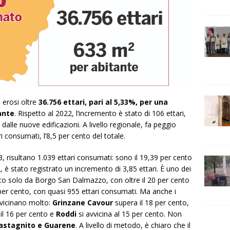
i erosi oltre
36.756 ettari, pari al 5,33%, per una
ante
. Rispetto al 2022, l’incremento è stato di 106 ettari,
le nuove edificazioni. A livello regionale, fa peggio
 consumati, l’8,5 per cento del totale.
3, risultano 1.039 ettari consumati: sono il 19,39 per cento
2, è stato registrato un incremento di 3,85 ettari. È uno dei
ato solo da
Borgo San Dalmazzo
, con oltre il 20 per cento
per cento, con quasi 955 ettari consumati. Ma anche i
vvicinano molto:
Grinzane Cavour
supera il 18 per cento,
il 16 per cento e
Roddi
si avvicina al 15 per cento. Non
astagnito e Guarene
. A livello di metodo, è chiaro che il