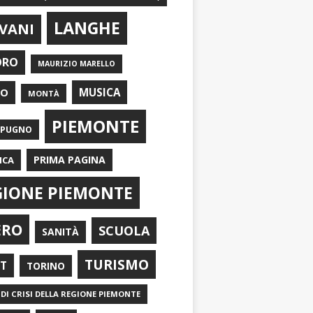
LANGHE
VANI
ORO
MAURIZIO MARELLO
EO
MUSICA
MONTÀ
PIEMONTE
APUGNO
PRIMA PAGINA
ICA
GIONE PIEMONTE
ERO
SCUOLA
SANITÀ
TURISMO
RT
TORINO
DI CRISI DELLA REGIONE PIEMONTE