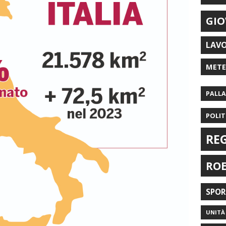
GIO
LAV
MET
PALL
POLIT
RE
RO
SPO
UNITÀ 