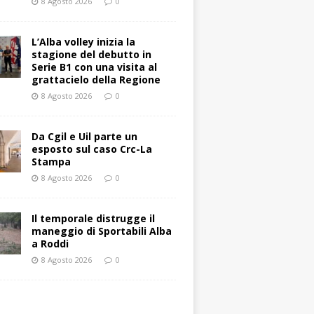
8 Agosto 2026
0
L’Alba volley inizia la
stagione del debutto in
Serie B1 con una visita al
grattacielo della Regione
8 Agosto 2026
0
Da Cgil e Uil parte un
esposto sul caso Crc-La
Stampa
8 Agosto 2026
0
Il temporale distrugge il
maneggio di Sportabili Alba
a Roddi
8 Agosto 2026
0