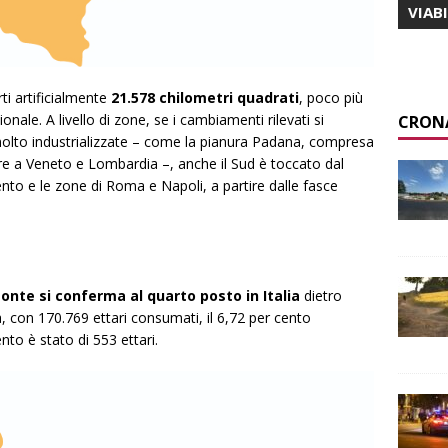
VIAB
ti artificialmente
21.578 chilometri quadrati
, poco più
ionale. A livello di zone, se i cambiamenti rilevati si
CRON
olto industrializzate – co
me la pia
n
ura Padana, compre
sa
tre a Veneto e Lombardia –, anche il Sud è toccato dal
ento e le zone di Roma e Napoli, a partire dalle fasce
monte
si conferma al quarto posto in Italia
dietro
con 170.769 ettari consumati, il 6,72 per cento
ento è stato di 553 ettari.