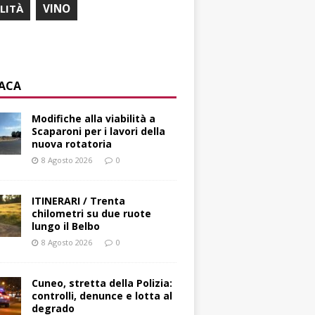
ILITÀ
VINO
ACA
Modifiche alla viabilità a
Scaparoni per i lavori della
nuova rotatoria
8 Agosto 2026
0
ITINERARI / Trenta
chilometri su due ruote
lungo il Belbo
8 Agosto 2026
0
Cuneo, stretta della Polizia:
controlli, denunce e lotta al
degrado