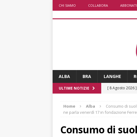
CHI SIAMO
COLLABORA
ABBONATI
ALBA
BRA
LANGHE
R
[ 8 Agosto 2026 
ULTIME NOTIZIE
degrado
CRO
Home
Alba
Consumo di suolo
[ 8 Agosto 2026 
ne parla venerdì 17 in fondazione Ferr
paese attivo
L
Consumo di suol
[ 8 Agosto 2026 