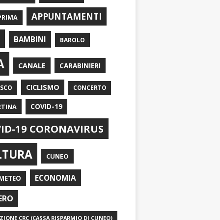
APPUNTAMENTI
PRIMA
I
BAMBINI
BAROLO
A
CANALE
CARABINIERI
CICLISMO
ASCO
CONCERTO
RTINA
COVID-19
ID-19 CORONAVIRUS
LTURA
CUNEO
ECONOMIA
METEO
ERO
IONE CRC (CASSA RISPARMIO DI CUNEO)