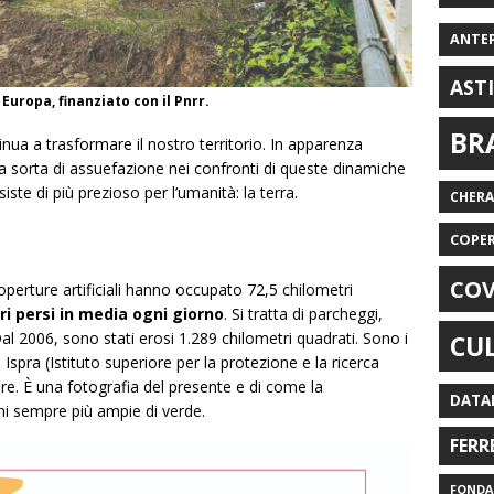
ANTE
AST
 Europa, finanziato con il Pnrr.
BR
nua a trasformare il nostro territorio. In apparenza
na sorta di assuefazione nei confronti di queste dinamiche
iste di più prezioso per l’umanità: la terra.
CHER
COPE
COV
operture artificiali hanno occupato 72,5 chilometri
ri persi in media ogni giorno
. Si tratta di parcheggi,
al 2006, sono stati erosi 1.289 chilometri quadrati. Sono i
CU
pra (Istituto superiore per la protezione e la ricerca
re. È una fotografia del presente e di come la
DATA
ni sempre più ampie di verde.
FERR
FONDAZ