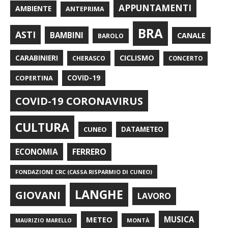
APPUNTAMENTI
AMBIENTE
ANTEPRIMA
BRA
ASTI
BAMBINI
CANALE
BAROLO
CARABINIERI
CICLISMO
CHERASCO
CONCERTO
COPERTINA
COVID-19
COVID-19 CORONAVIRUS
CULTURA
CUNEO
DATAMETEO
FERRERO
ECONOMIA
FONDAZIONE CRC (CASSA RISPARMIO DI CUNEO)
LANGHE
GIOVANI
LAVORO
METEO
MUSICA
MONTÀ
MAURIZIO MARELLO