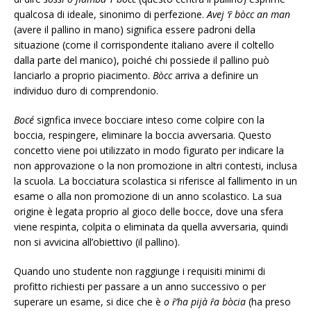
qualcosa di ideale, sinonimo di perfezione.
Avej ‘ȓ bòcc an man
(avere il pallino in mano) significa essere padroni della
situazione (come il corrispondente italiano avere il coltello
dalla parte del manico), poiché chi possiede il pallino può
lanciarlo a proprio piacimento.
Bòcc
arriva a definire un
individuo duro di comprendonio.
Bocé
signfica invece bocciare inteso come colpire con la
boccia, respingere, eliminare la boccia avversaria. Questo
concetto viene poi utilizzato in modo figurato per indicare la
non approvazione o la non promozione in altri contesti, inclusa
la scuola. La bocciatura scolastica si riferisce al fallimento in un
esame o alla non promozione di un anno scolastico. La sua
origine è legata proprio al gioco delle bocce, dove una sfera
viene respinta, colpita o eliminata da quella avversaria, quindi
non si avvicina all’obiettivo (il pallino).
Quando uno studente non raggiunge i requisiti minimi di
profitto richiesti per passare a un anno successivo o per
superare un esame, si dice che è
o ȓ’ha pijà ȓa bòcia
(ha preso