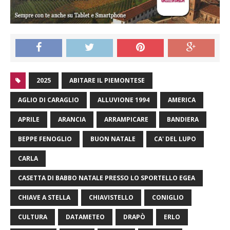
2025
ABITARE IL PIEMONTESE
AGLIO DI CARAGLIO
ALLUVIONE 1994
AMERICA
APRILE
ARANCIA
ARRAMPICARE
BANDIERA
BEPPE FENOGLIO
BUON NATALE
CA' DEL LUPO
CARLA
CASETTA DI BABBO NATALE PRESSO LO SPORTELLO EGEA
CHIAVE A STELLA
CHIAVISTELLO
CONIGLIO
CULTURA
DATAMETEO
DRAPÒ
ERLO