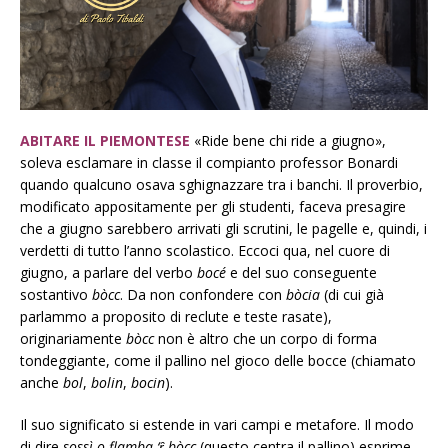
ABITARE IL PIEMONTESE
«Ride bene chi ride a giugno»,
soleva esclamare in classe il compianto professor Bonardi
quando qualcuno osava sghignazzare tra i banchi. Il proverbio,
modificato appositamente per gli studenti, faceva presagire
che a giugno sarebbero arrivati gli scrutini, le pagelle e, quindi, i
verdetti di tutto l’anno scolastico. Eccoci qua, nel cuore di
giugno, a parlare del verbo
bocé
e del suo conseguente
sostantivo
bòcc
. Da non confondere con
bòcia
(di cui già
parlammo a proposito di reclute e teste rasate),
originariamente
bòcc
non è altro che un corpo di forma
tondeggiante, come il pallino nel gioco delle bocce (chiamato
anche
bol
,
bolin
,
bocin
).
Il suo significato si estende in vari campi e metafore. Il modo
di dire
sossì o flamba ‘ȓ bòcc
(questo centra il pallino) esprime