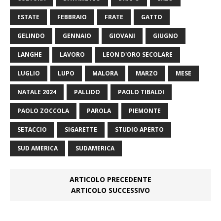
ESTATE
FEBBRAIO
FRATE
GATTO
GELINDO
GENNAIO
GIOVANI
GIUGNO
LANGHE
LAVORO
LEON D'ORO SECOLARE
LUGLIO
LUPO
MALORA
MARZO
MESE
NATALE 2024
PALLIDO
PAOLO TIBALDI
PAOLO ZOCCOLA
PAROLA
PIEMONTE
SETACCIO
SIGARETTE
STUDIO APERTO
SUD AMERICA
SUDAMERICA
ARTICOLO PRECEDENTE
ARTICOLO SUCCESSIVO