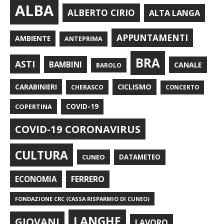
ALBA
ALBERTO CIRIO
ALTA LANGA
APPUNTAMENTI
AMBIENTE
ANTEPRIMA
BRA
ASTI
BAMBINI
CANALE
BAROLO
CARABINIERI
CICLISMO
CHERASCO
CONCERTO
COPERTINA
COVID-19
COVID-19 CORONAVIRUS
CULTURA
CUNEO
DATAMETEO
FERRERO
ECONOMIA
FONDAZIONE CRC (CASSA RISPARMIO DI CUNEO)
LANGHE
GIOVANI
LAVORO