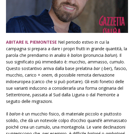
ABITARE IL PIEMONTESE
Nel periodo estivo in cui la
campagna si prepara a dare i propri frutti in grande quantità, la
parola che prendiamo in analisi è
baȓon
(pronuncia
baȓun
). Il
suo significato più immediato è: mucchio, ammasso, cumulo.
Questo sostantivo arriva dalla base prelatina
bar
(-ber), fascio,
mucchio, carico +
onem
, di possibile remota derivazione
indoeuropea (carico che si può portare). Gli esiti fonetici delle
sue varianti inducono a considerarla una forma originaria del
Settentrione, passata al Sud dalla Liguria o dal Piemonte a
seguito delle migrazioni.
Il
baȓon
è un mucchio fisico, di materiale piccolo e piuttosto
solido, che dà un notevole colpo d’occhio quand’è ammassato
poiché crea un cumulo, una montagnola. Le varie declinazioni
suggeriscono che, per esempio, è difficile
baȓoné
o
ambaȓoné