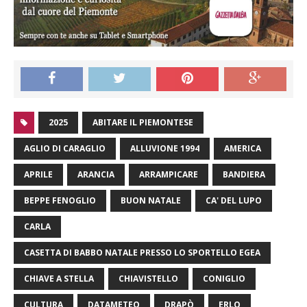
2025
ABITARE IL PIEMONTESE
AGLIO DI CARAGLIO
ALLUVIONE 1994
AMERICA
APRILE
ARANCIA
ARRAMPICARE
BANDIERA
BEPPE FENOGLIO
BUON NATALE
CA' DEL LUPO
CARLA
CASETTA DI BABBO NATALE PRESSO LO SPORTELLO EGEA
CHIAVE A STELLA
CHIAVISTELLO
CONIGLIO
CULTURA
DATAMETEO
DRAPÒ
ERLO