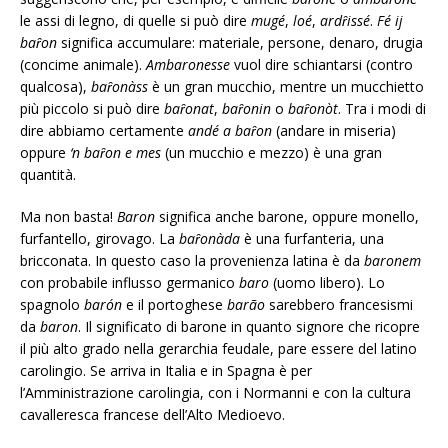
le assi di legno, di quelle si può dire
mugé
,
loé
,
ardȓissé
.
Fé ij
baȓon
significa accumulare: materiale, persone, denaro, drugia
(concime animale).
Ambaronesse
vuol dire schiantarsi (contro
qualcosa),
baȓonàss
è un gran mucchio, mentre un mucchietto
più piccolo si può dire
baȓonat
,
baȓonin
o
baȓonòt
. Tra i modi di
dire abbiamo certamente
andé a baȓon
(andare in miseria)
oppure
‘n baȓon e mes
(un mucchio e mezzo) è una gran
quantità.
Ma non basta!
Baron
significa anche barone, oppure monello,
furfantello, girovago. La
baȓonàda
è una furfanteria, una
bricconata. In questo caso la provenienza latina è da
baronem
con probabile influsso germanico
baro
(uomo libero). Lo
spagnolo
barón
e il portoghese
barão
sarebbero francesismi
da
baron
. Il significato di barone in quanto signore che ricopre
il più alto grado nella gerarchia feudale, pare essere del latino
carolingio. Se arriva in Italia e in Spagna è per
l’Amministrazione carolingia, con i Normanni e con la cultura
cavalleresca francese dell’Alto Medioevo.