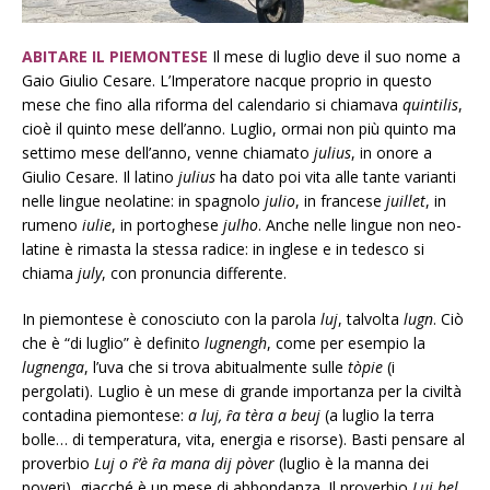
ABITARE IL PIEMONTESE
Il mese di luglio deve il suo nome a
Gaio Giulio Cesare. L’Imperatore nacque proprio in questo
mese che fino alla riforma del calendario si chiamava
quintilis
,
cioè il quinto mese dell’anno. Luglio, ormai non più quinto ma
settimo mese dell’anno, venne chiamato
julius
, in onore a
Giulio Cesare. Il latino
julius
ha dato poi vita alle tante varianti
nelle lingue neolatine: in spagnolo
julio
, in francese
juillet
, in
rumeno
iulie
, in portoghese
julho
. Anche nelle lingue non neo-
latine è rimasta la stessa radice: in inglese e in tedesco si
chiama
july
, con pronuncia differente.
In piemontese è conosciuto con la parola
luj
, talvolta
lugn
. Ciò
che è “di luglio” è definito
lugnengh
, come per esempio la
lugnenga
, l’uva che si trova abitualmente sulle
tòpie
(i
pergolati). Luglio è un mese di grande importanza per la civiltà
contadina piemontese:
a luj, ȓa tèra a beuj
(a luglio la terra
bolle… di temperatura, vita, energia e risorse). Basti pensare al
proverbio
Luj o ȓ’è ȓa mana dij pòver
(luglio è la manna dei
poveri), giacché è un mese di abbondanza. Il proverbio
Luj bel,