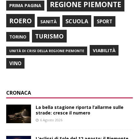
REGIONE PIEMONTE
PRIMA PAGINA
ROERO
SCUOLA
SPORT
SANITÀ
TURISMO
TORINO
VIABILITÀ
UNITÀ DI CRISI DELLA REGIONE PIEMONTE
VINO
CRONACA
La bella stagione riporta l’allarme sulle
strade: cresce il numero
6 Agosto 2026
L’eclissi di Sole del 12 agosto: il Piemonte