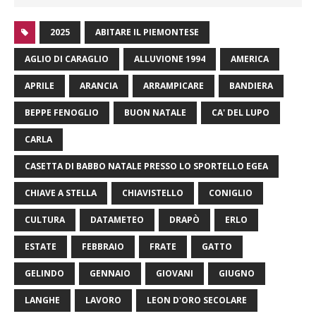
2025
ABITARE IL PIEMONTESE
AGLIO DI CARAGLIO
ALLUVIONE 1994
AMERICA
APRILE
ARANCIA
ARRAMPICARE
BANDIERA
BEPPE FENOGLIO
BUON NATALE
CA' DEL LUPO
CARLA
CASETTA DI BABBO NATALE PRESSO LO SPORTELLO EGEA
CHIAVE A STELLA
CHIAVISTELLO
CONIGLIO
CULTURA
DATAMETEO
DRAPÒ
ERLO
ESTATE
FEBBRAIO
FRATE
GATTO
GELINDO
GENNAIO
GIOVANI
GIUGNO
LANGHE
LAVORO
LEON D'ORO SECOLARE