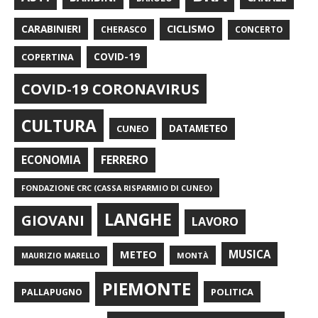
CARABINIERI
CICLISMO
CHERASCO
CONCERTO
COPERTINA
COVID-19
COVID-19 CORONAVIRUS
CULTURA
CUNEO
DATAMETEO
FERRERO
ECONOMIA
FONDAZIONE CRC (CASSA RISPARMIO DI CUNEO)
LANGHE
GIOVANI
LAVORO
METEO
MUSICA
MONTÀ
MAURIZIO MARELLO
PIEMONTE
POLITICA
PALLAPUGNO