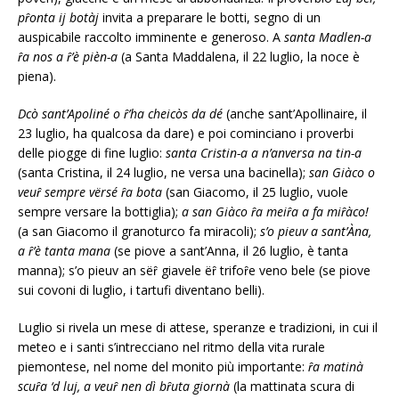
pȓonta ij botàj
invita a preparare le botti, segno di un
auspicabile raccolto imminente e generoso. A
santa Madlen-a
ȓa nos a ȓ’è pièn-a
(a Santa Maddalena, il 22 luglio, la noce è
piena).
Dcò sant’Apoliné o ȓ’ha cheicòs da dé
(anche sant’Apollinaire, il
23 luglio, ha qualcosa da dare) e poi cominciano i proverbi
delle piogge di fine luglio:
santa Cristin-a a n’anversa na tin-a
(santa Cristina, il 24 luglio, ne versa una bacinella);
san Giàco o
veuȓ sempre vërsé ȓa bota
(san Giacomo, il 25 luglio, vuole
sempre versare la bottiglia);
a san Giàco ȓa meiȓa a fa miȓàco!
(a san Giacomo il granoturco fa miracoli);
s’o pieuv a sant’Àna,
a ȓ’è tanta mana
(se piove a sant’Anna, il 26 luglio, è tanta
manna); s’o pieuv an sëȓ giavele ëȓ trifoȓe veno bele (se piove
sui covoni di luglio, i tartufi diventano belli).
Luglio si rivela un mese di attese, speranze e tradizioni, in cui il
meteo e i santi s’intrecciano nel ritmo della vita rurale
piemontese, nel nome del monito più importante:
ȓa matinà
scuȓa ‘d luj, a veuȓ nen dì bȓuta giornà
(la mattinata scura di