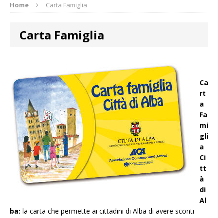
Home
Carta Famiglia
Carta Famiglia
Ca
rt
a
Fa
mi
gli
a
Ci
tt
à
di
Al
ba:
la carta che permette ai cittadini di Alba di avere sconti