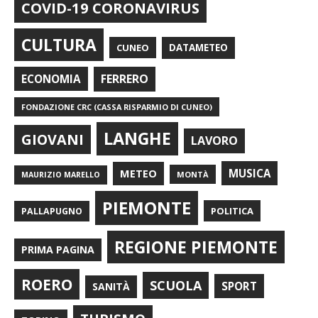
COVID-19 CORONAVIRUS
CULTURA
CUNEO
DATAMETEO
FERRERO
ECONOMIA
FONDAZIONE CRC (CASSA RISPARMIO DI CUNEO)
LANGHE
GIOVANI
LAVORO
METEO
MUSICA
MONTÀ
MAURIZIO MARELLO
PIEMONTE
POLITICA
PALLAPUGNO
REGIONE PIEMONTE
PRIMA PAGINA
ROERO
SCUOLA
SPORT
SANITÀ