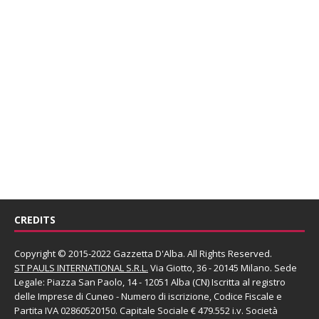
CREDITS
Copyright © 2015-2022 Gazzetta D'Alba. All Rights Reserved.
ST PAULS INTERNATIONAL S.R.L.
Via Giotto, 36 - 20145 Milano. Sede
Legale: Piazza San Paolo, 14 - 12051 Alba (CN) Iscritta al registro
delle Imprese di Cuneo - Numero di iscrizione, Codice Fiscale e
Partita IVA 02860520150. Capitale Sociale € 479.552 i.v. Società