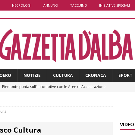
NECROLOGI
ANNUNCI
TACCUINO
INIZIATIVE SPECIALI
OERO
NOTIZIE
CULTURA
CRONACA
SPORT
]
Piemonte punta sull’automotive con le Aree di Accelerazione
E
]
Emergenza incendi Piemonte: Azione propone due soluzioni a
tura
e Regione
ALBA
VIDEO
sco Cultura
]
È morto Francesco Guccini, aveva 86 anni. Il ricordo
ALBA