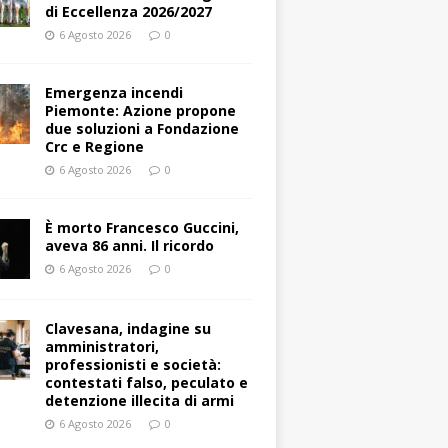
di Eccellenza 2026/2027
6 Agosto 2026
0
Emergenza incendi
Piemonte: Azione propone
due soluzioni a Fondazione
Crc e Regione
6 Agosto 2026
0
È morto Francesco Guccini,
aveva 86 anni. Il ricordo
6 Agosto 2026
0
Clavesana, indagine su
amministratori,
professionisti e società:
contestati falso, peculato e
detenzione illecita di armi
6 Agosto 2026
0