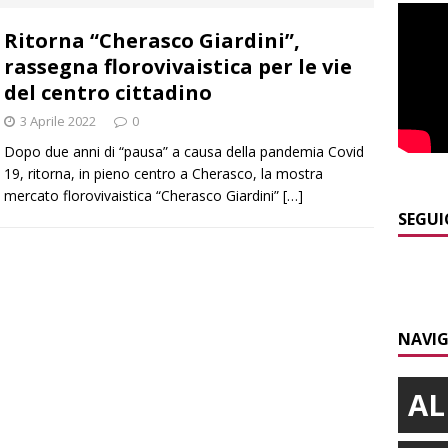
]
Clavesana, indagine su amministratori, professionisti e
Ritorna “Cherasco Giardini”,
ti falso, peculato e detenzione illecita di armi
CRONACA
rassegna florovivaistica per le vie
]
Macrino d’Alba, l’inedito Cristo benedicente dei Musei Vaticani
del centro cittadino
3 Aprile 2022
0
]
I turisti ad agosto riempiono Alba, ma per molti le vacanze
Dopo due anni di “pausa” a causa della pandemia Covid
19, ritorna, in pieno centro a Cherasco, la mostra
ALBA
mercato florovivaistica “Cherasco Giardini”
[…]
]
La serata delle stelle con il Rotary club Alba
ALBA
SEGUI
]
Serie D, il Bra nel Girone A: definito il cammino dei giallorossi
NAVIG
AL