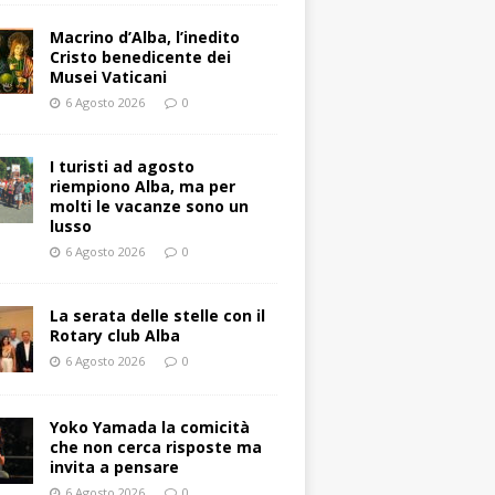
Macrino d’Alba, l’inedito
Cristo benedicente dei
Musei Vaticani
6 Agosto 2026
0
I turisti ad agosto
riempiono Alba, ma per
molti le vacanze sono un
lusso
6 Agosto 2026
0
La serata delle stelle con il
Rotary club Alba
6 Agosto 2026
0
Yoko Yamada la comicità
che non cerca risposte ma
invita a pensare
6 Agosto 2026
0