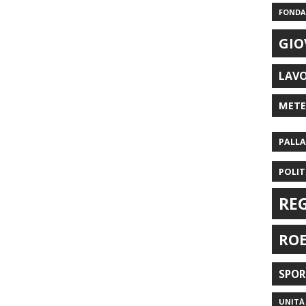
FONDAZ
GIO
LAV
MET
PALL
POLIT
RE
RO
SPO
UNITÀ 