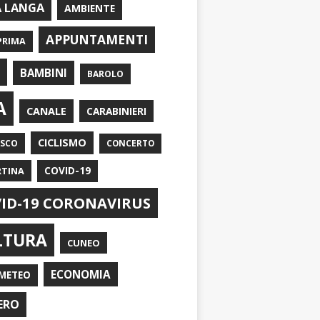
A LANGA
AMBIENTE
APPUNTAMENTI
PRIMA
I
BAMBINI
BAROLO
A
CANALE
CARABINIERI
CICLISMO
ASCO
CONCERTO
RTINA
COVID-19
ID-19 CORONAVIRUS
LTURA
CUNEO
ECONOMIA
METEO
ERO