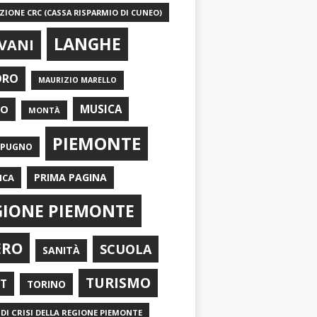
IONE CRC (CASSA RISPARMIO DI CUNEO)
LANGHE
VANI
ORO
MAURIZIO MARELLO
EO
MUSICA
MONTÀ
PIEMONTE
APUGNO
PRIMA PAGINA
ICA
GIONE PIEMONTE
ERO
SCUOLA
SANITÀ
TURISMO
RT
TORINO
DI CRISI DELLA REGIONE PIEMONTE