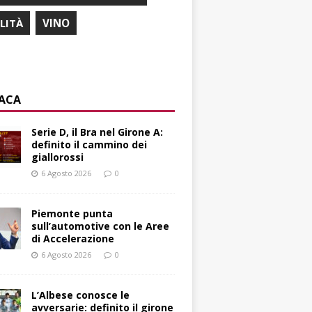
ILITÀ
VINO
ACA
Serie D, il Bra nel Girone A:
definito il cammino dei
giallorossi
6 Agosto 2026
0
Piemonte punta
sull’automotive con le Aree
di Accelerazione
6 Agosto 2026
0
L’Albese conosce le
avversarie: definito il girone