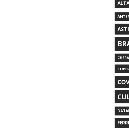
ALT
ANTE
AST
BR
CHER
COPE
COV
CU
DATA
FERR