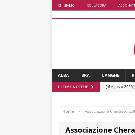
CHI SIAMO
COLLABORA
ABBONATI
ALBA
BRA
LANGHE
R
[ 6 Agosto 2026 
ULTIME NOTIZIE
ALTRE NOTIZI
[ 6 Agosto 2026 
Home
Associazione Cherasco Cul
Fondazione Crc 
Associazione Chera
[ 6 Agosto 2026 