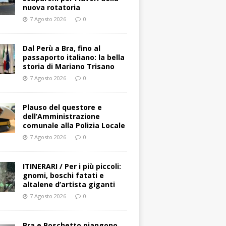
nuova rotatoria
7 Agosto 2026
0
​Dal Perù a Bra, fino al
passaporto italiano: la bella
storia di Mariano Trisano
7 Agosto 2026
0
Plauso del questore e
dell’Amministrazione
comunale alla Polizia Locale
7 Agosto 2026
0
ITINERARI / Per i più piccoli:
gnomi, boschi fatati e
altalene d’artista giganti
7 Agosto 2026
0
Bra e Boschetto piangono