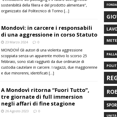
sostenibilità della filiera e del prodotto alimentare”,
FONDAZ
organizzato dal Politecnico di Torino
[…]
GIO
Mondovì: in carcere i responsabili
LAV
di una aggressione in corso Statuto
MET
23 Marzo 2024
0
MONDOVÌ Gli autori di una violenta aggressione
PALL
scoppiata senza un apparente motivo lo scorso 25
febbraio, sono stati raggiunti da due ordinanze di
POLIT
custodia cautelare in carcere. I ragazzi, due maggiorenne
e due minorenni, identificati
[…]
RE
A Mondovì ritorna “Fuori Tutto”,
RO
tre giornate di full immersion
negli affari di fine stagione
SPO
26 Agosto 2023
0
UNITÀ 