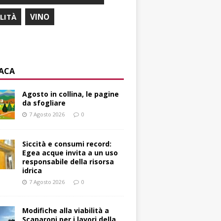
ILITÀ
VINO
ACA
Agosto in collina, le pagine
da sfogliare
7 Agosto 2026
0
Siccità e consumi record:
Egea acque invita a un uso
responsabile della risorsa
idrica
7 Agosto 2026
0
Modifiche alla viabilità a
Scaparoni per i lavori della