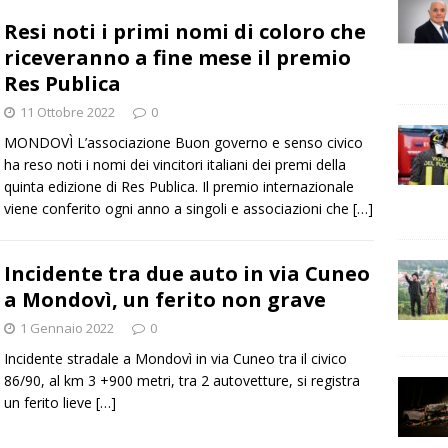
Resi noti i primi nomi di coloro che
riceveranno a fine mese il premio
Res Publica
11 Ottobre 2022
0
MONDOVÌ L’associazione Buon governo e senso civico
ha reso noti i nomi dei vincitori italiani dei premi della
quinta edizione di Res Publica. Il premio internazionale
viene conferito ogni anno a singoli e associazioni che
[…]
Incidente tra due auto in via Cuneo
a Mondovì, un ferito non grave
1 Gennaio 2022
0
Incidente stradale a Mondovì in via Cuneo tra il civico
86/90, al km 3 +900 metri, tra 2 autovetture, si registra
un ferito lieve
[…]