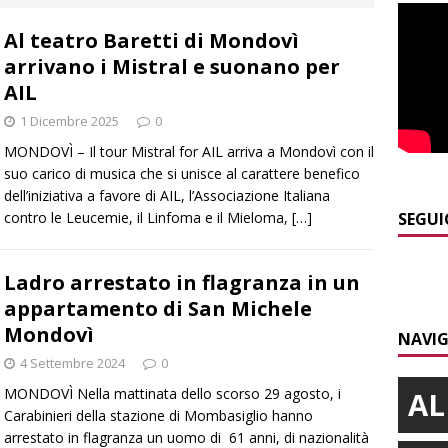
BRA
Al teatro Baretti di Mondovì
]
Plauso del questore e dell’Amministrazione comunale alla
arrivano i Mistral e suonano per
BRA
AIL
]
ITINERARI / Per i più piccoli: gnomi, boschi fatati e altalene
1 Dicembre 2025
0
LANGHE
MONDOVÌ – Il tour Mistral for AIL arriva a Mondovì con il
suo carico di musica che si unisce al carattere benefico
]
Bra e Boschetto piangono Giuseppe Ambrogio, una vita tra la
dell’iniziativa a favore di AIL, l’Associazione Italiana
ità braidese
BRA
contro le Leucemie, il Linfoma e il Mieloma,
[…]
SEGUI
]
Vezza d’Alba, finisce con l’auto sullo spartitraffico della
Ladro arrestato in flagranza in un
e in ospedale
CRONACA
appartamento di San Michele
]
Agosto in collina, le pagine da sfogliare
ALBA
Mondovì
NAVIG
4 Settembre 2024
0
MONDOVÌ Nella mattinata dello scorso 29 agosto, i
AL
Carabinieri della stazione di Mombasiglio hanno
arrestato in flagranza un uomo di 61 anni, di nazionalità