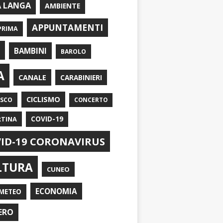
A LANGA
AMBIENTE
APPUNTAMENTI
PRIMA
I
BAMBINI
BAROLO
A
CANALE
CARABINIERI
CICLISMO
ASCO
CONCERTO
RTINA
COVID-19
ID-19 CORONAVIRUS
LTURA
CUNEO
ECONOMIA
METEO
ERO