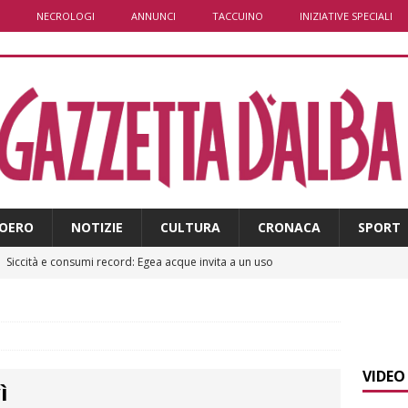
NECROLOGI
ANNUNCI
TACCUINO
INIZIATIVE SPECIALI
OERO
NOTIZIE
CULTURA
CRONACA
SPORT
]
Siccità e consumi record: Egea acque invita a un uso
a risorsa idrica
ALBA
]
Modifiche alla viabilità a Scaparoni per i lavori della nuova
A
VIDEO
ì
​Dal Perù a Bra, fino al passaporto italiano: la bella storia di