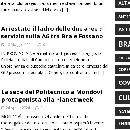
ALT
italiana, pluripregiudicato, mentre stava compiendo un
furto in un’abitazione. Nel corso
[…]
ANTE
Arrestato il ladro delle due aree di
AST
servizio sulla A6 tra Bra e Fossano
BR
10 Maggio 2024
0
IN PROVINCIA Nella mattinata di giovedì 2 maggio, la
CHER
Polizia stradale di Cuneo ha dato esecuzione a
un’ordinanza di custodia cautelare in carcere, emessa dal
COPE
GIP presso il Tribunale di Cuneo, nei confronti di un
[…]
COV
La sede del Politecnico a Mondovì
CU
protagonista alla Planet week
24 Aprile 2024
0
DATA
MONDOVÌ Il prossimo 24 aprile alle 14 la sede
monregalese del Politecnico di Torino ospiterà l’evento
FERR
“L’evoluzione del packaging e il futuro dell’Agrifood: