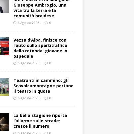
Giuseppe Ambrogio, una
vita tra la terra e la
comunità braidese
6 Agosto 2026
0
Vezza d’Alba, finisce con
l’auto sullo spartitraffico
della rotonda: giovane in
ospedale
6 Agosto 2026
0
Teatranti in cammino: gli
Scavalcamontagne portano
il teatro in quota
6 Agosto 2026
0
La bella stagione riporta
l’allarme sulle strade:
cresce il numero
6 Agosto 2026
0