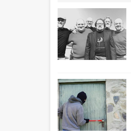
Mariano Trisano
[ 7 Agosto 2026 
Polizia Locale
[ 7 Agosto 2026 
d’artista giganti
[ 6 Agosto 2026 
terra e la comun
[ 6 Agosto 2026 
rotonda: giovan
[ 7 Agosto 2026 