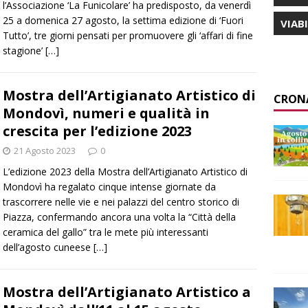
l’Associazione ‘La Funicolare’ ha predisposto, da venerdì
25 a domenica 27 agosto, la settima edizione di ‘Fuori
VIAB
Tutto’, tre giorni pensati per promuovere gli ‘affari di fine
stagione’
[…]
Mostra dell’Artigianato Artistico di
CRON
Mondovì, numeri e qualità in
crescita per l’edizione 2023
21 Agosto 2023
0
L’edizione 2023 della Mostra dell’Artigianato Artistico di
Mondovì ha regalato cinque intense giornate da
trascorrere nelle vie e nei palazzi del centro storico di
Piazza, confermando ancora una volta la “Città della
ceramica del gallo” tra le mete più interessanti
dell’agosto cuneese
[…]
Mostra dell’Artigianato Artistico a