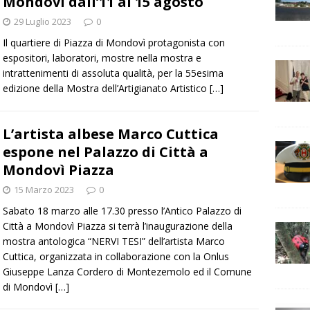
Mondovì dall’11 al 15 agosto
29 Luglio 2023
0
Il quartiere di Piazza di Mondovì protagonista con
espositori, laboratori, mostre nella mostra e
intrattenimenti di assoluta qualità, per la 55esima
edizione della Mostra dell’Artigianato Artistico
[…]
L’artista albese Marco Cuttica
espone nel Palazzo di Città a
Mondovì Piazza
15 Marzo 2023
0
Sabato 18 marzo alle 17.30 presso l’Antico Palazzo di
Città a Mondovì Piazza si terrà l’inaugurazione della
mostra antologica “NERVI TESI” dell’artista Marco
Cuttica, organizzata in collaborazione con la Onlus
Giuseppe Lanza Cordero di Montezemolo ed il Comune
di Mondovì
[…]