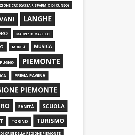
IONE CRC (CASSA RISPARMIO DI CUNEO)
LANGHE
VANI
ORO
MAURIZIO MARELLO
EO
MUSICA
MONTÀ
PIEMONTE
APUGNO
PRIMA PAGINA
ICA
GIONE PIEMONTE
ERO
SCUOLA
SANITÀ
TURISMO
RT
TORINO
DI CRISI DELLA REGIONE PIEMONTE