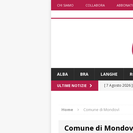
CHI SIAMO
COLLABORA
ABBONATI
ALBA
BRA
LANGHE
R
[ 7 Agosto 2026 
ULTIME NOTIZIE
responsabile dell
[ 7 Agosto 2026 
Home
Comune di Mondovì
rotatoria
ALB
Comune di Mondov
[ 7 Agosto 2026 ]