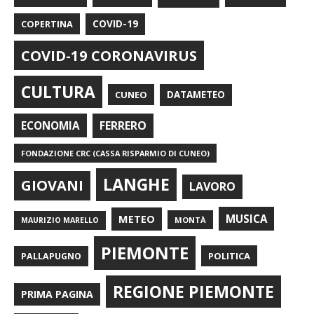
COPERTINA
COVID-19
COVID-19 CORONAVIRUS
CULTURA
CUNEO
DATAMETEO
FERRERO
ECONOMIA
FONDAZIONE CRC (CASSA RISPARMIO DI CUNEO)
LANGHE
GIOVANI
LAVORO
METEO
MUSICA
MONTÀ
MAURIZIO MARELLO
PIEMONTE
POLITICA
PALLAPUGNO
REGIONE PIEMONTE
PRIMA PAGINA