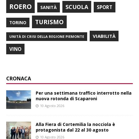
ROERO
SCUOLA
SPORT
SANITÀ
TURISMO
TORINO
VIABILITÀ
UNITÀ DI CRISI DELLA REGIONE PIEMONTE
VINO
CRONACA
Per una settimana traffico interrotto nella
nuova rotonda di Scaparoni
10 Agosto 2026
Alla Fiera di Cortemilia la nocciola è
protagonista dal 22 al 30 agosto
10 Agosto 2026