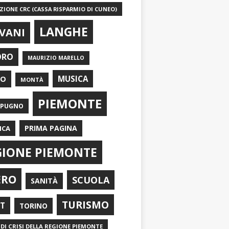
IONE CRC (CASSA RISPARMIO DI CUNEO)
LANGHE
VANI
ORO
MAURIZIO MARELLO
EO
MUSICA
MONTÀ
PIEMONTE
APUGNO
PRIMA PAGINA
ICA
GIONE PIEMONTE
ERO
SCUOLA
SANITÀ
TURISMO
RT
TORINO
DI CRISI DELLA REGIONE PIEMONTE