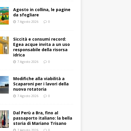
Agosto in collina, le pagine
da sfogliare
7 Agosto 2026
0
Siccità e consumi record:
Egea acque invita a un uso
responsabile della risorsa
idrica
7 Agosto 2026
0
Modifiche alla viabilità a
Scaparoni per i lavori della
nuova rotatoria
7 Agosto 2026
0
​Dal Perù a Bra, fino al
passaporto italiano: la bella
storia di Mariano Trisano
7 Agosto 2026
0