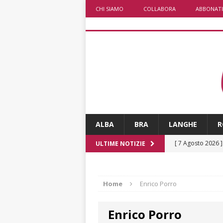
CHI SIAMO
COLLABORA
ABBONATI
ALBA
BRA
LANGHE
R
[ 7 Agosto 2026 
ULTIME NOTIZIE
CRONACA
[ 7 Agosto 2026 
Home
Enrico Porro
caldo è sempre 
Enrico Porro
[ 7 Agosto 2026 