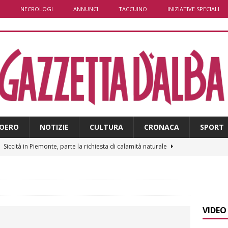
NECROLOGI
ANNUNCI
TACCUINO
INIZIATIVE SPECIALI
OERO
NOTIZIE
CULTURA
CRONACA
SPORT
]
Siccità in Piemonte, parte la richiesta di calamità naturale
]
Bollettino meteo: un po’ di temporali nel fine settimana, ma il
presente
ALBA
VIDEO
]
A Belvedere Langhe la festa dell’Assunta darà spazio anche a