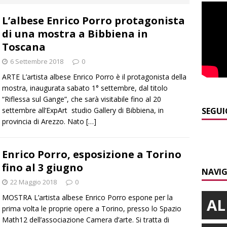
a
LANGHE
L’albese Enrico Porro protagonista
]
Agosto in collina, le pagine da sfogliare
ALBA
di una mostra a Bibbiena in
]
Siccità e consumi record: Egea acque invita a un uso
Toscana
a risorsa idrica
ALBA
6 Settembre 2018
0
]
Modifiche alla viabilità a Scaparoni per i lavori della nuova
ARTE L’artista albese Enrico Porro è il protagonista della
mostra, inaugurata sabato 1° settembre, dal titolo
A
“Riflessa sul Gange”, che sarà visitabile fino al 20
​Dal Perù a Bra, fino al passaporto italiano: la bella storia di
settembre all’ExpArt studio Gallery di Bibbiena, in
SEGUI
provincia di Arezzo. Nato
[…]
BRA
]
Fondazione CRC, oltre 2,15 milioni per 41 progetti green
Enrico Porro, esposizione a Torino
fino al 3 giugno
NAVIG
22 Maggio 2018
0
MOSTRA L’artista albese Enrico Porro espone per la
AL
prima volta le proprie opere a Torino, presso lo Spazio
Math12 dell’associazione Camera d’arte. Si tratta di