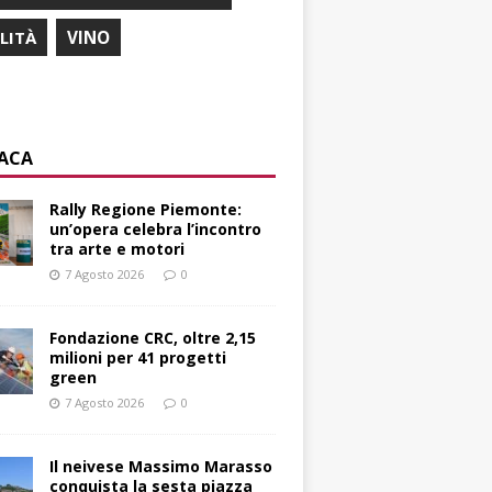
ILITÀ
VINO
ACA
Rally Regione Piemonte:
un’opera celebra l’incontro
tra arte e motori
7 Agosto 2026
0
Fondazione CRC, oltre 2,15
milioni per 41 progetti
green
7 Agosto 2026
0
Il neivese Massimo Marasso
conquista la sesta piazza