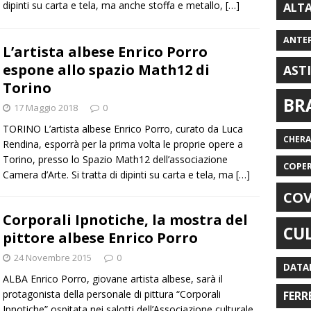
dipinti su carta e tela, ma anche stoffa e metallo,
[…]
ALT
ANTE
L’artista albese Enrico Porro
espone allo spazio Math12 di
AST
Torino
BR
17 Maggio 2018
0
TORINO L’artista albese Enrico Porro, curato da Luca
CHER
Rendina, esporrà per la prima volta le proprie opere a
Torino, presso lo Spazio Math12 dell’associazione
COPE
Camera d’Arte. Si tratta di dipinti su carta e tela, ma
[…]
COV
Corporali Ipnotiche, la mostra del
CU
pittore albese Enrico Porro
24 Novembre 2015
0
DATA
ALBA Enrico Porro, giovane artista albese, sarà il
protagonista della personale di pittura “Corporali
FERR
Ipnotiche” ospitata nei salotti dell’Associazione culturale