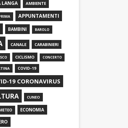
A LANGA
AMBIENTE
APPUNTAMENTI
PRIMA
I
BAMBINI
BAROLO
A
CANALE
CARABINIERI
CICLISMO
ASCO
CONCERTO
RTINA
COVID-19
ID-19 CORONAVIRUS
LTURA
CUNEO
ECONOMIA
METEO
ERO