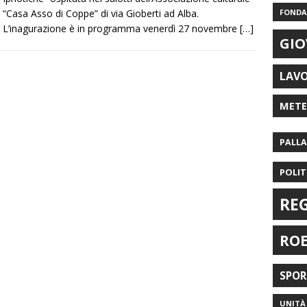
“Casa Asso di Coppe” di via Gioberti ad Alba.
FONDAZ
L’inagurazione è in programma venerdì 27 novembre
[…]
GIO
LAV
MET
PALL
POLIT
RE
RO
SPO
UNITÀ 