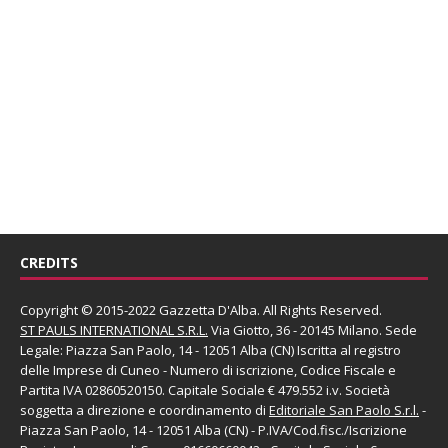
CREDITS
Copyright © 2015-2022 Gazzetta D'Alba. All Rights Reserved.
ST PAULS INTERNATIONAL S.R.L.
Via Giotto, 36 - 20145 Milano. Sede
Legale: Piazza San Paolo, 14 - 12051 Alba (CN) Iscritta al registro
delle Imprese di Cuneo - Numero di iscrizione, Codice Fiscale e
Partita IVA 02860520150. Capitale Sociale € 479.552 i.v. Società
soggetta a direzione e coordinamento di
Editoriale San Paolo
S.r.l.
-
Piazza San Paolo, 14 - 12051 Alba (CN) - P.IVA/Cod.fisc./Iscrizione