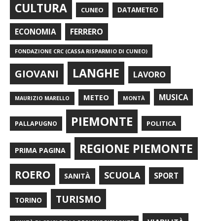
CULTURA
CUNEO
DATAMETEO
FERRERO
ECONOMIA
FONDAZIONE CRC (CASSA RISPARMIO DI CUNEO)
LANGHE
GIOVANI
LAVORO
METEO
MUSICA
MONTÀ
MAURIZIO MARELLO
PIEMONTE
POLITICA
PALLAPUGNO
REGIONE PIEMONTE
PRIMA PAGINA
ROERO
SCUOLA
SPORT
SANITÀ
TURISMO
TORINO